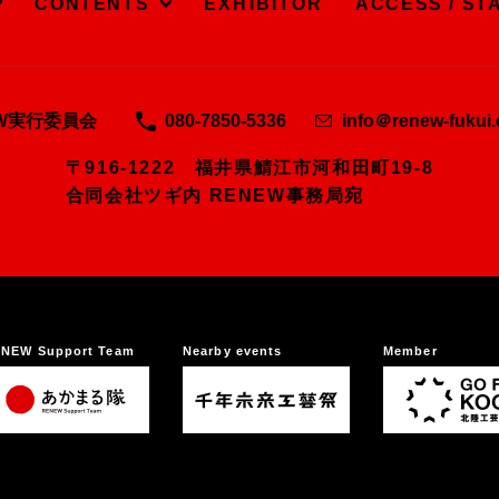
CONTENTS
EXHIBITOR
ACCESS / ST
EW実行委員会
080-7850-5336
info＠renew-fukui
〒916-1222 福井県鯖江市河和田町19-8
合同会社ツギ内 RENEW事務局宛
NEW Support Team
Nearby events
Member