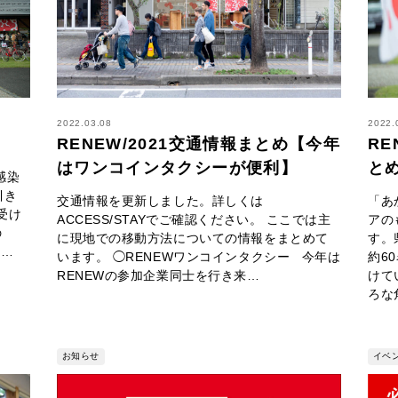
2022.03.08
2022.
RENEW/2021交通情報まとめ【今年
RE
はワンコインタクシーが便利】
と
感染
引き
交通情報を更新しました。詳しくは
「あ
受け
ACCESS/STAYでご確認ください。 ここでは主
アの
の
に現地での移動方法についての情報をまとめて
す。
通…
います。 ◯RENEWワンコインタクシー 今年は
約6
RENEWの参加企業同士を行き来…
けて
ろな
お知らせ
イベ