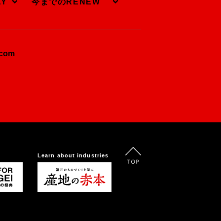
AY
今までのRENEW
.com
Learn about industries