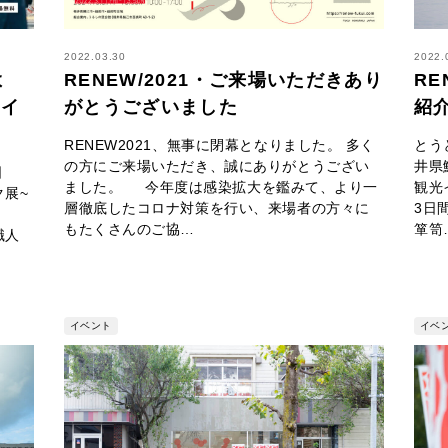
2022.03.30
2022.
よ
RENEW/2021・ご来場いただきあり
RE
るイ
がとうございました
紹
RENEW2021、無事に閉幕となりました。 多く
とう
の方にご来場いただき、誠にありがとうござい
井県
日
ました。 今年度は感染拡大を鑑みて、より一
観光
展~
層徹底したコロナ対策を行い、来場者の方々に
3日
す。
もたくさんのご協…
箪笥
職人
イベント
イベ