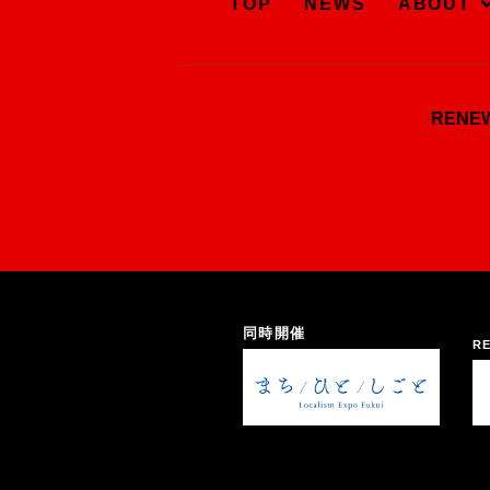
TOP
NEWS
ABOUT
REN
同時開催
RE