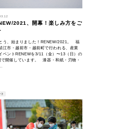
03.12
NEW/2021、開幕！楽しみ方をご
介
とう、始まりました！RENEW/2021。 福
鯖江市・越前市・越前町で行われる、産業
イベントRENEWを3/11（金）〜13（日）の
間で開催しています。 漆器・和紙・刃物・
…
ント