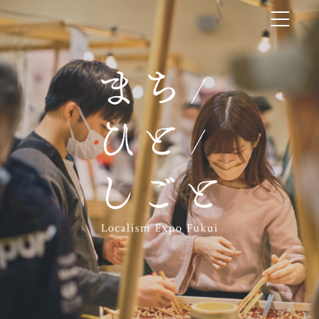
まち／ひと／しごと