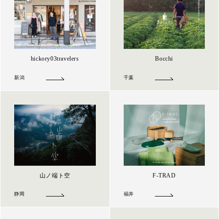
hickory03travelers
Bocchi
新潟
千葉
山ノ端ト空
F-TRAD
静岡
福井