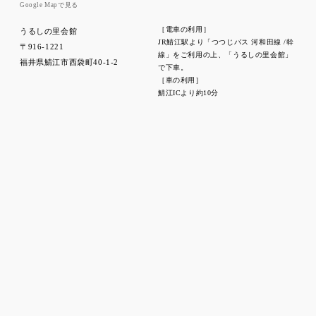
Google Mapで見る
［電車の利用］
うるしの里会館
JR鯖江駅より「つつじバス 河和田線 /幹
〒916-1221
線」をご利用の上、「うるしの里会館」
福井県鯖江市西袋町40-1-2
で下車。
［車の利用］
鯖江ICより約10分