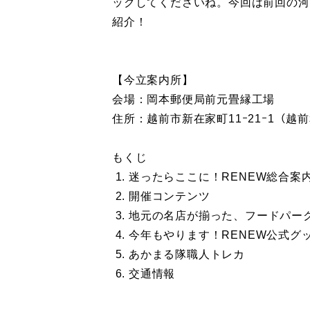
ックしてくださいね。今回は前回の河
紹介！
【今立案内所】
会場：岡本郵便局前元畳縁工場
住所：越前市新在家町11ｰ21ｰ1（越前
もくじ
迷ったらここに！RENEW総合案
開催コンテンツ
地元の名店が揃った、フードパー
今年もやります！RENEW公式グ
あかまる隊職人トレカ
交通情報