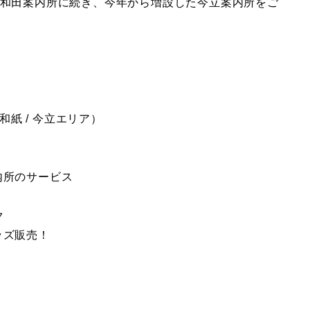
和田案内所に続き、今年から増設した今立案内所をご
和紙 / 今立エリア）
内所のサービス
ク
ッズ販売！