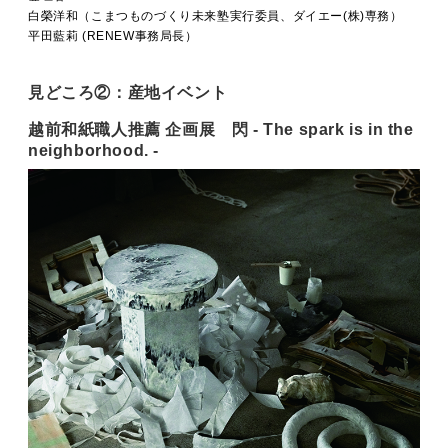
白榮洋和（こまつものづくり未来塾実行委員、ダイエー(株)専務）
平田藍莉 (RENEW事務局長）
見どころ②：産地イベント
越前和紙職人推薦 企画展 閃 - The spark is in the
neighborhood. -