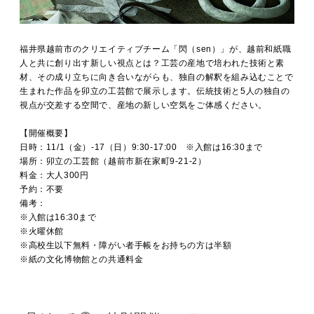
福井県越前市のクリエイティブチーム「閃（sen）」が、越前和紙職
人と共に創り出す新しい視点とは？工芸の産地で培われた技術と素
材、その成り立ちに向き合いながらも、独自の解釈を組み込むことで
生まれた作品を卯立の工芸館で展示します。伝統技術と5人の独自の
視点が交差する空間で、産地の新しい空気をご体感ください。
【開催概要】
日時：11/1（金）-17（日）9:30-17:00 ※入館は16:30まで
場所：卯立の工芸館（越前市新在家町9-21-2）
料金：大人300円
予約：不要
備考：
※入館は16:30まで
※火曜休館
※高校生以下無料・障がい者手帳をお持ちの方は半額
※紙の文化博物館との共通料金