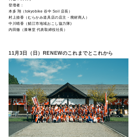
登壇者：
本多 翔（tokyobike 谷中 Soil 店長）
村上捺香（むらかみ道具店の店主・廃材商人）
中川晴香（鯖江市地域おこし協力隊)
内田徹（漆琳堂 代表取締役社長）
11月3日（日）RENEWのこれまでとこれから