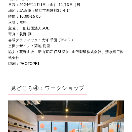
日程：2024年11月1日（金）-11月3日（日）
場所：JA倉庫（鯖江市西袋町39-4-1）
時間：10:00-15:00
入場：無料
主催：一般社団法人SOE
写真：荻野 勤
会場グラフィック：大坪 千夏 (TSUGI)
空間デザイン：菊地 樹里
協力：荻野由衣、新山直広 (TSUGI)、山伝製紙株式会社、清水紙工株
式会社
印刷：PHOTOPRI
見どころ④：ワークショップ