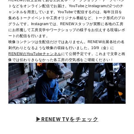
トなどをオンライン配信でお届け。YouTubeとInstagramの2つのチ
ャンネルを用意しています。YouTubeで配信するのは、毎年注目を
集めるトークイベントや工房オリジナル番組など、トーク形式のプロ
グラムです。Instagramでは、RENEWスタッフが実際に各地の工房
にお邪魔して工房見学やワークショップの様子をお伝えする現場レポ
ートの配信を行います。
映像コンテンツは生配信だけではありません。RENEW出展各社の名
刺代わりとなるような映像の収録も行いました。10/9（金）に
RENEWのYouTubeチャンネル
にて公開予定です。これまで文章と画
像では伝わりきらなかった各工房の空気感をご堪能ください！
▶RENEW TVをチェック