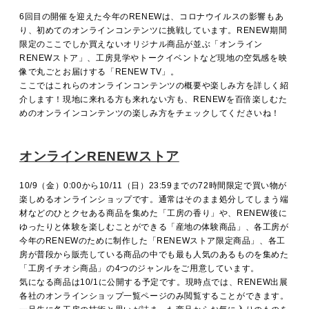
MOVIE
6回目の開催を迎えた今年のRENEWは、コロナウイルスの影響もあ
り、初めてのオンラインコンテンツに挑戦しています。RENEW期間
限定のここでしか買えないオリジナル商品が並ぶ「オンライン
RENEWストア」、工房見学やトークイベントなど現地の空気感を映
ACCESS / STAY
像で丸ごとお届けする「RENEW TV」。
ここではこれらのオンラインコンテンツの概要や楽しみ方を詳しく紹
介します！現地に来れる方も来れない方も、RENEWを百倍楽しむた
めのオンラインコンテンツの楽しみ方をチェックしてくださいね！
CONTACT
オンラインRENEWストア
10/9（金）0:00から10/11（日）23:59までの72時間限定で買い物が
楽しめるオンラインショップです。通常はそのまま処分してしまう端
材などのひとクセある商品を集めた「工房の香り」や、RENEW後に
ゆったりと体験を楽しむことができる「産地の体験商品」、各工房が
今年のRENEWのために制作した「RENEWストア限定商品」、各工
房が普段から販売している商品の中でも最も人気のあるものを集めた
「工房イチオシ商品」の4つのジャンルをご用意しています。
気になる商品は10/1に公開する予定です。現時点では、RENEW出展
各社のオンラインショップ一覧ページのみ閲覧することができます。