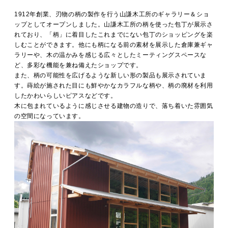
1912年創業、刃物の柄の製作を行う山謙木工所のギャラリー＆ショ
ップとしてオープンしました。山謙木工所の柄を使った包丁が展示さ
れており、「柄」に着目したこれまでにない包丁のショッピングを楽
しむことができます。他にも柄になる前の素材を展示した倉庫兼ギャ
ラリーや、木の温かみを感じる広々としたミーティングスペースな
ど、多彩な機能を兼ね備えたショップです。
また、柄の可能性を広げるような新しい形の製品も展示されていま
す。蒔絵が施された目にも鮮やかなカラフルな柄や、柄の廃材を利用
したかわいらしいピアスなどです。
木に包まれているように感じさせる建物の造りで、落ち着いた雰囲気
の空間になっています。