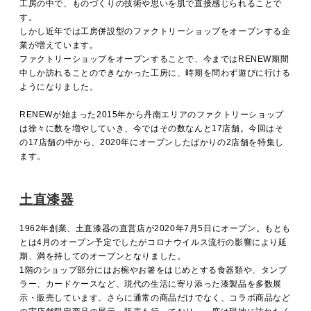
工房の中で、ものづくりの技術や思いを肌で直接感じられることで
MOVIE
す。
しかし近年では工房併設型のファクトリーショップをオープンする企
業が増えています。
ファクトリーショップをオープンすることで、今まではRENEW期間
ACCESS / STAY
中しか訪れることのできなかった工房に、時期を問わず遊びに行ける
ようになりました。
RENEWが始まった2015年から丹南エリアのファクトリーショップ
CONTACT
は徐々に数を増やしていき、今ではその数なんと17店舗。今回はそ
の17店舗の中から、2020年にオープンしたばかりの2店舗を特集し
ます。
土直漆器
1962年創業、土直漆器の直営店が2020年7月5日にオープン。もとも
とは4月のオープン予定でしたがコロナウイルス流行の影響により延
期、満を持してのオープンとなりました。
1階のショップ部分にはお椀やお箸をはじめとする食器類や、タンブ
ラー、カードケースなど、現代の生活に寄り添った漆製品を多数展
示・販売しています。さらに通常の商品だけでなく、コラボ商品など