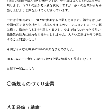
7回目の開催を迎えるRENEWですが、今年度はなんと92の企業が出
MOVIE
展します。コロナの広がる大変な状況下ですが、多くの企業がまちを
盛り上げようと声を上げてくださっています。
中には今年初めてRENEWに参加する企業もあります。福井をはじめ
ACCESS / STAY
全国の瓦を扱う会社から、地域を支えるガソリンスタンドまでその幅
は様々。繊維からも3社が新しく参入し、今まで知らなかった福井の
繊維業の魅力に触れ合えるかもしれません。大きい工場ばかりで満足
すること間違いなし！
CONTACT
今回はそんな初出展の9社の紹介をまとめました。
RENEWの中で新しい魅力を放つ企業の情報をお見逃しなく！
出展者一覧は
こちら
◯新規ものづくり企業
八田経編（繊維）