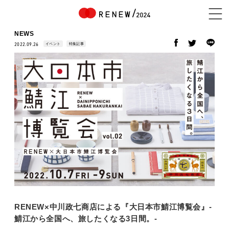
NEWS
イベント
特集記事
2022.09.26
NEWS
ABOUT
CONTENTS
EXHIBITOR
RENEW×中川政七商店による『大日本市鯖江博覧会』-
鯖江から全国へ、旅したくなる3日間。-