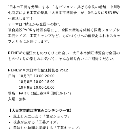
MOVIE
“日本の工芸を元気にする！” をビジョンに掲げる奈良の老舗、中川政
七商店による工芸の祭典「大日本市博覧会」が、5年ぶりにRENEW
へ復活します！
テーマは “鯖江から全国への旅”。
ACCESS / STAY
複合施設PARKを特設会場にし、全国の産地を紐解く限定ショップや
工芸クイズ、工芸キャンプなど、ものづくりへの偏愛あふれるスタッ
フとともにお届けします。
CONTACT
RENEWで鯖江のものづくりに出会い、大日本市鯖江博覧会で全国の
ものづくりの楽しみに気づく。そんな巡り合いにご期待ください。
RENEW × 大日本市鯖江博覧会 vol.2
日時：10月7日 13:00-20:00
10月8日 10:00-18:00
10月9日 10:00-16:00
場所：PARK（鯖江市河和田町19-1-7）
入場：無料
【大日本市鯖江博覧会コンテンツ一覧】
風土と人に出会う『限定ショップ』
視点が広がる『工芸クイズ』
美味しい時間を堪能する『工芸キャンプ』