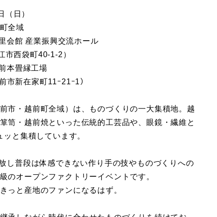
3日（日）
町全域
の里会館 産業振興交流ホール
西袋町40-1-2）
本畳縁工場
新在家町11ｰ21ｰ1）
前市・越前町全域）は、ものづくりの一大集積地。越
箪笥・越前焼といった伝統的工芸品や、眼鏡・繊維と
ギュッと集積しています。
開放し普段は体感できない作り手の技やものづくりへの
級のオープンファクトリーイベントです。
きっと産地のファンになるはず。