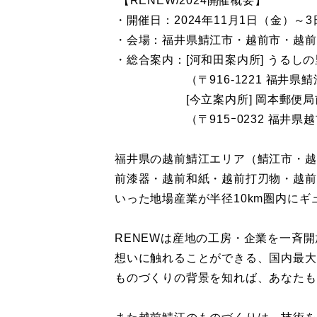
【RENEW/2024開催概要】
・開催日：2024年11月1日（金）～
・会場：福井県鯖江市・越前市・越前
・総合案内：[河和田案内所] うるし
（〒916-1221 福井県鯖江市
[今立案内所] 岡本郵便局前
（〒915ｰ0232 福井県越前市
福井県の越前鯖江エリア（鯖江市・越
前漆器・越前和紙・越前打刃物・越前
いった地場産業が半径10km圏内に
RENEWは産地の工房・企業を一斉
想いに触れることができる、国内最大
ものづくりの背景を知れば、あなたも