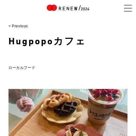
< Previous
NEWS
Hugpopoカフェ
ABOUT
ローカルフード
CONTENTS
EXHIBITOR