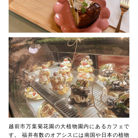
MOVIE
ACCESS / STAY
CONTACT
越前市万葉菊花園の大植物園内にあるカフェで
す。 福井有数のオアシスには南国や日本の植物