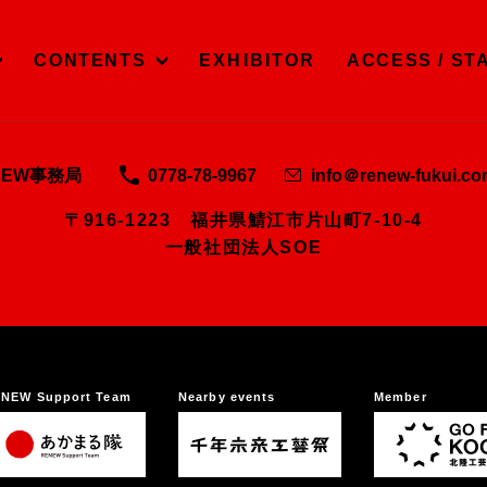
CONTENTS
EXHIBITOR
ACCESS / ST
NEW事務局
0778-78-9967
info＠renew-fukui.c
〒916-1223 福井県鯖江市片山町7-10-4
一般社団法人SOE
NEW Support Team
Nearby events
Member