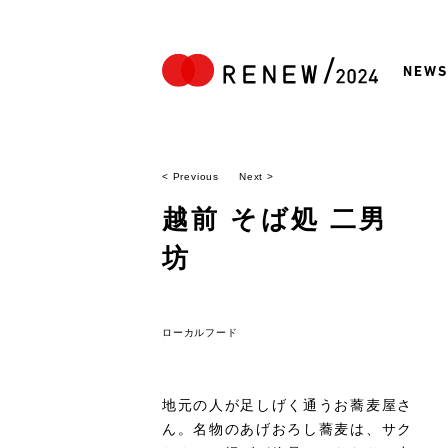
NEWS
< Previous
Next >
越前 そば処 二男
坊
ローカルフード
地元の人が足しげく通うお蕎麦屋さ
ん。名物のあげおろし蕎麦は、サク