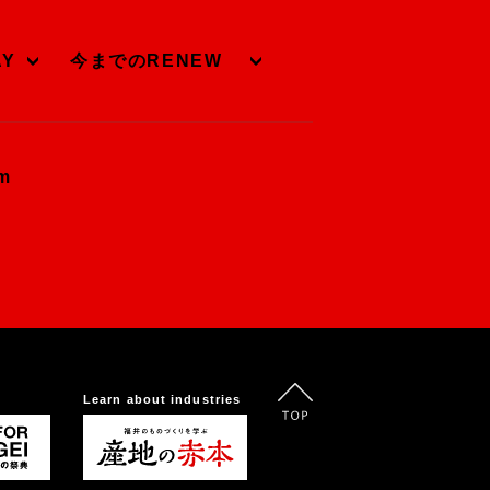
AY
今までのRENEW
om
Learn about industries