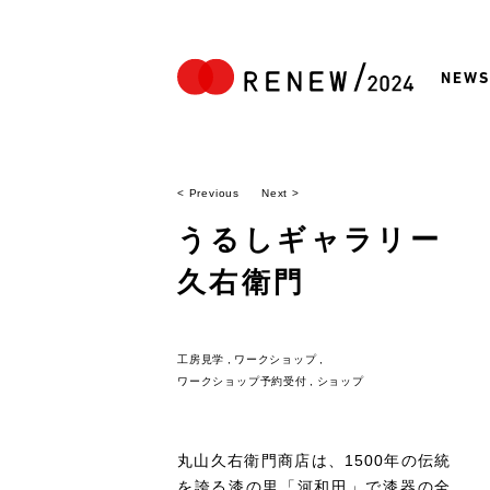
NEWS
< Previous
Next >
うるしギャラリー
久右衛門
工房見学
ワークショップ
ワークショップ予約受付
ショップ
丸山久右衛門商店は、1500年の伝統
を誇る漆の里「河和田」で漆器の全