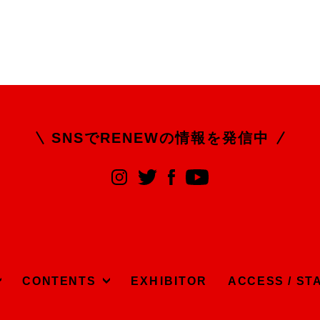
SNSでRENEWの
情報を発信中
CONTENTS
EXHIBITOR
ACCESS / ST