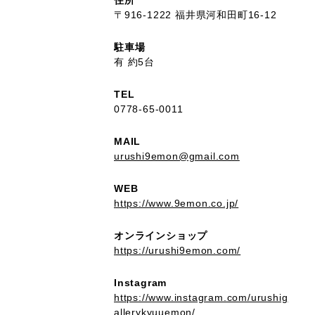
住所
〒916-1222 福井県河和田町16-12
駐車場
有 約5台
TEL
0778-65-0011
MAIL
urushi9emon@gmail.com
WEB
https://www.9emon.co.jp/
オンラインショップ
https://urushi9emon.com/
Instagram
https://www.instagram.com/urushig
allerykyuuemon/