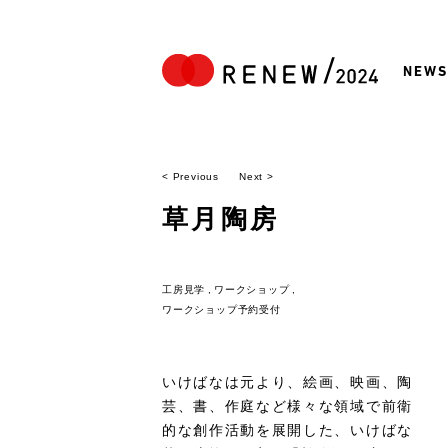
NEWS
< Previous
Next >
草月陶房
工房見学
ワークショップ
ワークショップ予約受付
いけばなは元より、絵画、映画、陶
芸、書、作庭など様々な領域で前衛
的な創作活動を展開した、いけばな