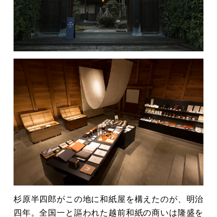
MOVIE
ACCESS / STAY
CONTACT
杉原半四郎がこの地に和紙屋を構えたのが、明治
四年。全国一と謳われた越前和紙の商いは隆盛を