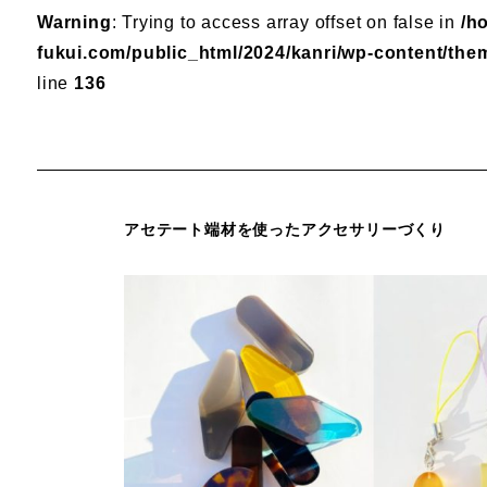
Warning
: Trying to access array offset on false in
/h
fukui.com/public_html/2024/kanri/wp-content/the
line
136
アセテート端材を使ったアクセサリーづくり