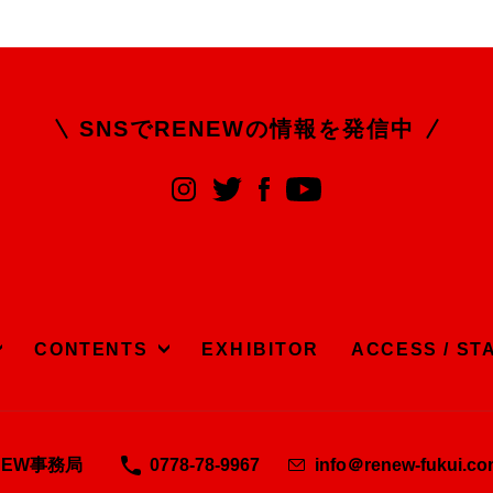
SNSでRENEWの
情報を発信中
CONTENTS
EXHIBITOR
ACCESS / ST
NEW事務局
0778-78-9967
info＠renew-fukui.c