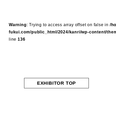
Warning
: Trying to access array offset on false in
/h
fukui.com/public_html/2024/kanri/wp-content/the
line
136
EXHIBITOR TOP