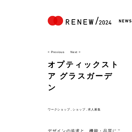
NEWS
< Previous
Next >
オプティックスト
ア グラスガーデ
ン
ワークショップ
ショップ
求人募集
デザインの追求と、機能・品質にこ