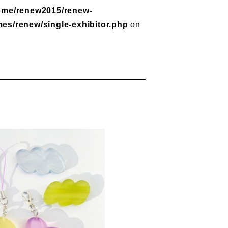
ome/renew2015/renew-
mes/renew/single-exhibitor.php
on