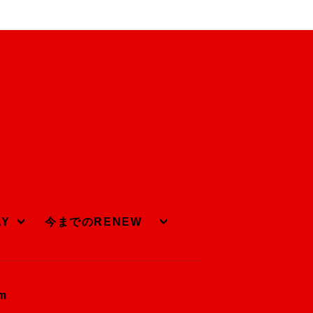
AY
今までのRENEW
om