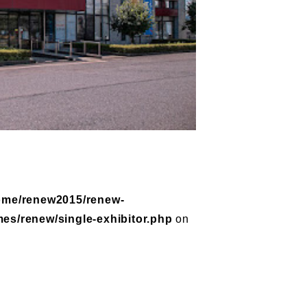
ome/renew2015/renew-
mes/renew/single-exhibitor.php
on