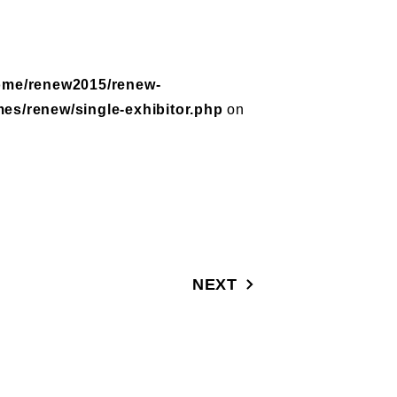
ome/renew2015/renew-
mes/renew/single-exhibitor.php
on
NEXT