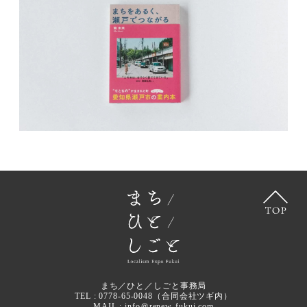
まち／ひと／しごと事務局
TEL :
0778-65-0048
（合同会社ツギ内）
MAIL :
info＠renew-fukui.com