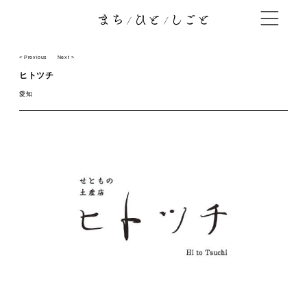
< Previous
Next >
ヒトツチ
愛知