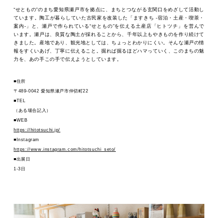
“せともの”のまち愛知県瀬戸市を拠点に、まちとつながる玄関口をめざして活動し
ています。陶工が暮らしていた古民家を改装した「ますきち -宿泊・土産・喫茶・
案内-」と、瀬戸で作られている“せともの”を伝える土産店「ヒトツチ」を営んで
います。瀬戸は、良質な陶土が採れることから、千年以上もやきものを作り続けて
きました。産地であり、観光地としては、ちょっとわかりにくい。そんな瀬戸の情
報をすくいあげ、丁寧に伝えること。掘れば掘るほどハマっていく、このまちの魅
力を、あの手この手で伝えようとしています。
■住所
〒489-0042 愛知県瀬戸市仲切町22
■TEL
（ある場合記入）
■WEB
https://hitotsuchi.jp/
■
Instagram
https://www.instagram.com/hitotsuchi_seto/
■出展日
1-3日