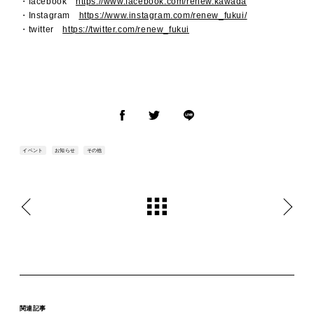
・facebook
https://www.facebook.com/renew.kawada
・Instagram
https://www.instagram.com/renew_fukui/
・twitter
https://twitter.com/renew_fukui
イベント
お知らせ
その他
関連記事