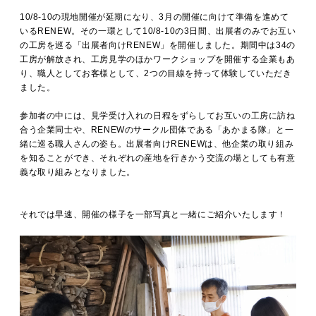
MOVIE
10/8-10の現地開催が延期になり、3月の開催に向けて準備を進めて
いるRENEW。その一環として10/8-10の3日間、出展者のみでお互い
の工房を巡る「出展者向けRENEW」を開催しました。期間中は34の
工房が解放され、工房見学のほかワークショップを開催する企業もあ
ACCESS / STAY
り、職人としてお客様として、2つの目線を持って体験していただき
ました。
参加者の中には、見学受け入れの日程をずらしてお互いの工房に訪ね
CONTACT
合う企業同士や、RENEWのサークル団体である「あかまる隊」と一
緒に巡る職人さんの姿も。出展者向けRENEWは、他企業の取り組み
を知ることができ、それぞれの産地を行きかう交流の場としても有意
義な取り組みとなりました。
それでは早速、開催の様子を一部写真と一緒にご紹介いたします！