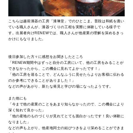
こちらは越前漆器の工房「漆琳堂」でのひとこま。普段は和紙を漉い
ている職人さんが、漆器づくりの工程を実際に体験している様子で
す。出展者向けRENEWでは、職人さんが他産業の理解を深めるきっ
かけにもなりました。
後日参加した方々に感想をお聞きしたところ
「RENEW期間中はずっと自分の工房にいて、他の工房をみることが
できなかったから、この機会に見れてよかったです！」
「他の工房を巡ることで、どんなふうに見せたらよりお客様に伝わる
のか参考にできることがありました！」
などの声があがり、新たな発見と学びの場になったようです。
また他にも
「今まで他の産業のことをあまり知らなかったので、この機会により
深く知れて良かった」
「他の産地のものづくりが見れてとても面白かったです！良い体験に
なりました」
などの声も上がり、他産地同士の結びつきをより深めることができま