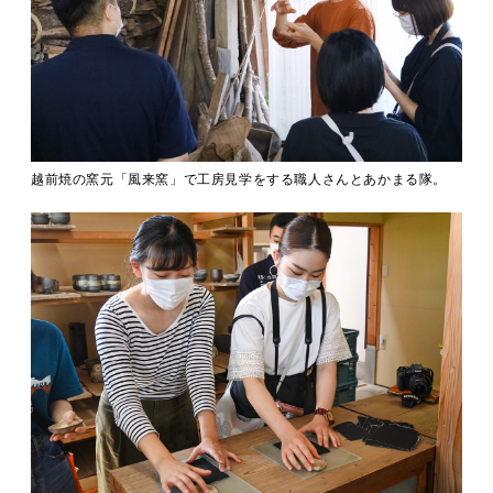
越前焼の窯元「風来窯」で工房見学をする職人さんとあかまる隊。