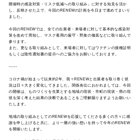
開催時の感染対策・リスク低減への取り組み」に対する知見を活か
し、反映させた上で、今回のRENEWの計画を今日まで進めてまいり
ました。
今回のRENEWでは、全ての出展者・来場者に対して基本的な感染対
策を改めて周知し、マスク着用の厳守・黙食の徹底などに取り組んで
参ります。
また、更なる取り組みとして、来場者に対してはワクチンの接種証明
もしくは陰性通知書の提示へのご協力をお願いしております。
------
コロナ禍が始まって以来約2年、我々RENEWと出展者を取り巻く状
況は日々大きく変化してきました。関係各位におかれましては、今回
の開催は、ものづくりを生業とする地域の現状・市町の現状・県の現
状を深く考えた結果の決断であることをご理解賜りますようお願いい
たします。
地域の取り組みとしてのRENEWを応援してくださる多くの方々に感
謝を申し上げると共に、より一層の強い想いを持って今年のRENEW
を開催いたします。