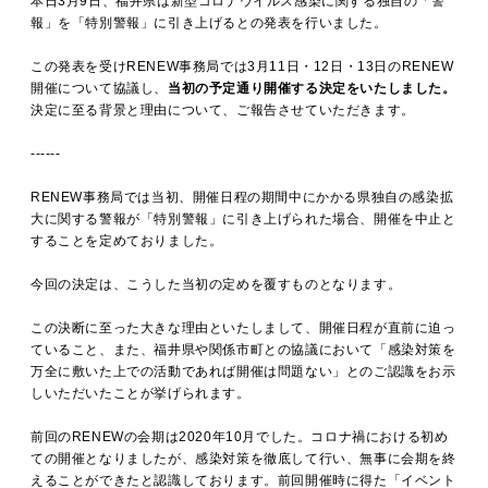
本日3月9日、福井県は新型コロナウイルス感染に関する独自の「警
MOVIE
報」を「特別警報」に引き上げるとの発表を行いました。
この発表を受けRENEW事務局では3月11日・12日・13日のRENEW
開催について協議し、
当初の予定通り開催する決定をいたしました。
ACCESS / STAY
決定に至る背景と理由について、ご報告させていただきます。
------
CONTACT
RENEW事務局では当初、開催日程の期間中にかかる県独自の感染拡
大に関する警報が「特別警報」に引き上げられた場合、開催を中止と
することを定めておりました。
今回の決定は、こうした当初の定めを覆すものとなります。
この決断に至った大きな理由といたしまして、開催日程が直前に迫っ
ていること、また、福井県や関係市町との協議において「感染対策を
万全に敷いた上での活動であれば開催は問題ない」とのご認識をお示
しいただいたことが挙げられます。
前回のRENEWの会期は2020年10月でした。コロナ禍における初め
ての開催となりましたが、感染対策を徹底して行い、無事に会期を終
えることができたと認識しております。前回開催時に得た「イベント