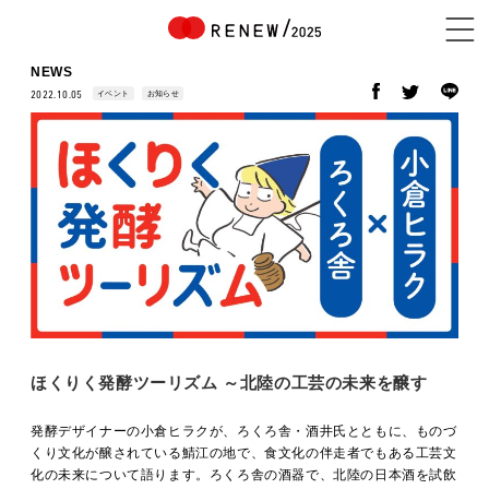
NEWS
イベント
お知らせ
2022.10.05
NEWS
ABOUT
CONTENTS
ほくりく発酵ツーリズム ～北陸の工芸の未来を醸す
EXHIBITOR
発酵デザイナーの小倉ヒラクが、ろくろ舎・酒井氏とともに、ものづ
くり文化が醸されている鯖江の地で、食文化の伴走者でもある工芸文
化の未来について語ります。ろくろ舎の酒器で、北陸の日本酒を試飲