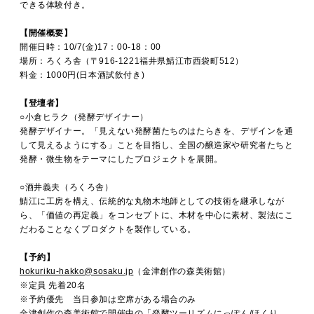
MOVIE
できる体験付き。
【開催概要】
開催日時：10/7(金)17：00-18：00
場所：ろくろ舎（〒916-1221福井県鯖江市西袋町512）
ACCESS / STAY
料金：1000円(日本酒試飲付き)
【登壇者】
○小倉ヒラク（発酵デザイナー）
CONTACT
発酵デザイナー。「見えない発酵菌たちのはたらきを、デザインを通
して見えるようにする」ことを目指し、全国の醸造家や研究者たちと
発酵・微生物をテーマにしたプロジェクトを展開。
○酒井義夫（ろくろ舎）
鯖江に工房を構え、伝統的な丸物木地師としての技術を継承しなが
ら、「価値の再定義」をコンセプトに、木材を中心に素材、製法にこ
だわることなくプロダクトを製作している。
【予約】
hokuriku-hakko@sosaku.jp
（金津創作の森美術館）
※定員 先着20名
※予約優先 当日参加は空席がある場合のみ
金津創作の森美術館で開催中の「発酵ツーリズムにっぽん/ほくり