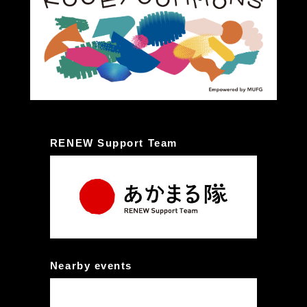
RENEW Support Team
Nearby events