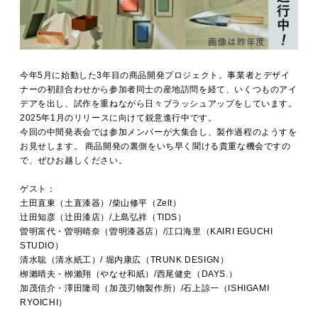
今年5月に始動した3年目の商品開発プロジェクト。事業者とデザイ
ナーの初顔合わせから参加者同士の産地訪問を経て、いくつものアイ
デアを出し、試作を重ねながら日々ブラッシュアップをしています。
2025年1月のリリースに向けて鋭意進行中です。
今回の中間発表会では参加メンバーが大集合し、製作過程のようすを
お見せします。 商品開発の裏側をいち早く聞ける貴重な機会ですの
で、ぜひお越しください。
ゲスト：
土田直東（土直漆器）/柴山修平（Zelt）
辻田知彦（辻田漆店）/上島弘祥（TIDS）
曽明富代・曽明晴奈（曽明漆器店）/江口海里（KAIRI EGUCHI
STUDIO）
清水聡（清水紙工）/ 堀内康広（TRUNK DESIGN）
栁瀨晴夫・栁瀨翔（やなせ和紙）/西尾健史（DAYS.）
加茂信介・澤田隆司（加茂刃物製作所）/石上諒一（ISHIGAMI
RYOICHI）