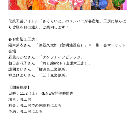
伝統工芸アイドル「さくらいと」のメンバーが各産地、工房に散らば
り皆様をお出迎え、ご案内します！
各お出迎え工房：
陽向芽衣さん 「漆器久太郎（曽明漆器店）」※一期一会マーケット
会場
彩葉わかなさん 「タケフナイフビレッジ」
朝日奈花子さん 「柄と繪etoe（山謙木工所）」
護國まいさん 「柳瀬良三製紙所」
神楽ひよりさん 「五十嵐製紙所」
【開催概要】
日時：11/2（土） RENEW開催時間内
場所：各工房
料金：
各工房での体験料による
予約：
各工房による