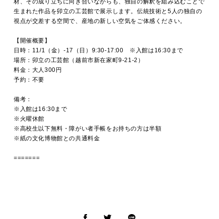
材、その成り立ちに向き合いながらも、独自の解釈を組み込むことで
生まれた作品を卯立の工芸館で展示します。伝統技術と5人の独自の
視点が交差する空間で、産地の新しい空気をご体感ください。
【開催概要】
日時：
11/1（金）-17（日）9:30-17:00 ※入館は16:30まで
場所：
卯立の工芸館（越前市新在家町9-21-2）
料金：
大人300円
予約：不要
備考：
※入館は16:30まで
※火曜休館
※高校生以下無料・障がい者手帳をお持ちの方は半額
※紙の文化博物館との共通料金
=======