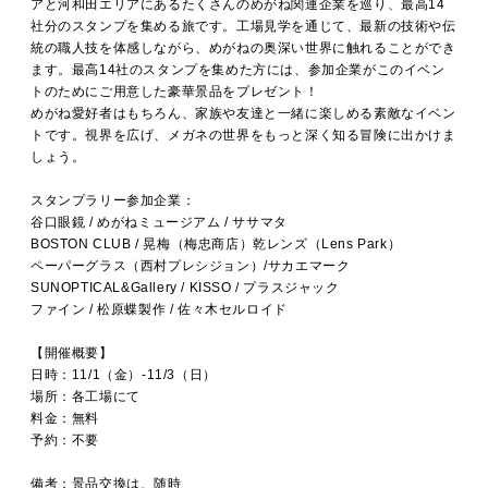
アと河和田エリアにあるたくさんのめがね関連企業を巡り、最高14
社分のスタンプを集める旅です。工場見学を通じて、最新の技術や伝
統の職人技を体感しながら、めがねの奥深い世界に触れることができ
ます。最高14社のスタンプを集めた方には、参加企業がこのイベン
トのためにご用意した豪華景品をプレゼント！
めがね愛好者はもちろん、家族や友達と一緒に楽しめる素敵なイベン
トです。視界を広げ、メガネの世界をもっと深く知る冒険に出かけま
しょう。
スタンプラリー参加企業：
谷口眼鏡 / めがねミュージアム / ササマタ
BOSTON CLUB / 晃梅（梅忠商店）乾レンズ（Lens Park）
ペーパーグラス（西村プレシジョン）/サカエマーク
SUNOPTICAL&Gallery / KISSO / プラスジャック
ファイン / 松原蝶製作 / 佐々木セルロイド
【開催概要】
日時：
11/1（金）-11/3（日）
場所：
各工場にて
料金：無料
予約：不要
備考：
景品交換は、随時