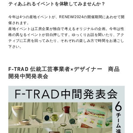
MOVIE
ティあふれるイベントを体験してみませんか？
今年は4つの産地イベントが、RENEW/2024の開催期間にあわせて開
催されます。
ACCESS / STAY
産地イベントは工房企業が独自で考えるオリジナルの企画。今年は性
格の異なるイベントが目白押しです。ゆっくりお話を聞いたり、アク
ティブに工房を回ってみたり、それぞれの楽しみ方で時間をお過ごし
下さい。
CONTACT
F-TRAD 伝統工芸事業者×デザイナー 商品
開発中間発表会