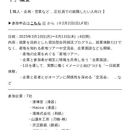
【 職人・企画・営業など 、正社員での就職したい人向け 】
▶︎
参加申込は
こちら
から（※2月2日(日)〆切）
日程：2025年3月10日(月)〜3月13日(木)（4日間）
内容：就業を目的とした宿泊型合同就活プログラム。就業体験だけで
なく、産地を知れる産地ツアーや交流会、企業面談なども開催。
・産地の企業をめぐる「産地ツアー」
・企業と参加者が相互に情報を共有し合う「企業面談」
・1日を通して、実際に働くイメージと結びつける「一日就業
体験」
・企業と若者とがオープンに関係性を深める「交流会」 …な
ど
参加企業：7社
・漆琳堂（漆器）
・Hacoa（漆器）
・瀧株式会社（和紙）
・山謙木工所（刃物-柄）
・沢正眼鏡（眼鏡）