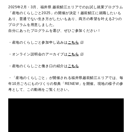
MOVIE
2025年2月・3月、福井県 越前鯖江エリアでのお試し就業プログラム
「産地のくらしごと2025」の開催が決定！越前鯖江に就職したいも
あり、普通でない生き方がしたいもあり、両方の希望を叶える2つの
プログラムを用意しました。
ACCESS / STAY
自分にあったプログラムを選び、ぜひご参加ください！
・産地のくらしごと参加申し込みは
こちら
CONTACT
・オンライン説明会のアーカイブは
こちら
・産地のくらしごと働き口の紹介は
こちら
・「産地のくらしごと」が開催される福井県越前鯖江エリアでは、毎
年10月ごろにものづくりの祭典「RENEW」を開催。現地の様子の参
考として、この動画をご覧ください。