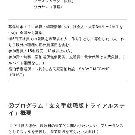
・プラスジャック（眼鏡）
・ワカヤマ（眼鏡）
募集対象：主に就職・転職活動中の、社会人・大学3年生〜4年生を
中心に全国から募集。
週5日正社員での就職を希望する人、作り手として専念したい人、作
り手以外の職種の正社員雇用も含む。
参加定員：15名程度（18歳以上の方）
参加費：無料（宿泊場所無償提供。交通費・飲食代等は自費負担。ア
ルバイト報酬なし。
）
宿泊予定場所：1棟貸し古民家宿泊施設（SABAE MEGANE
HOUSE）
②プログラム「支え手就職版トライアルステ
イ」概要
【 正社員のほか、週数日の複業的に関わりたい人や、フリーランス
としてスキルを発揮し、産業周辺を支えたい人向け 】