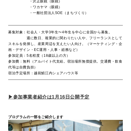
・沢正眼鏡（眼鏡）
・ワカヤマ（眼鏡）
・一般社団法人SOE（まちづくり）
募集対象：社会人・大学3年生〜4年生を中心に全国から募集。
週に数日、複業的に関わりたい人や、フリーランスとして
スキルを発揮し、産業周辺を支えたい人向け。（マーケティング・企
画・デザイン・EC運用・人事・総務など）
参加定員：5名程度（18歳以上の方）
参加費：無料（アルバイト代支給。宿泊場所無償提供。交通費・飲食
代等は自費負担）
宿泊予定場所：越前鯖江内シェアハウス等
▶︎参加事業者紹介は1月16日公開予定
プログラムの一部をご紹介します