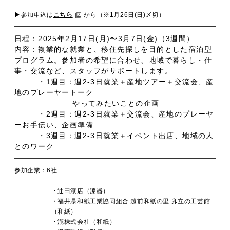
▶︎
参加申込は
こちら
から（※1月26日(日)〆切）
日程：2025年2月17日(月)〜3月7日(金)（3週間）
内容：複業的な就業と、移住先探しを目的とした宿泊型
プログラム。参加者の希望に合わせ、地域で暮らし・仕
事・交流など、スタッフがサポートします。
・1週目：週2-3日就業＋産地ツアー＋交流会、産
地のプレーヤートーク
やってみたいことの企画
・2週目：週2-3日就業＋交流会、産地のプレーヤ
ーお手伝い、企画準備
・3週目：週2-3日就業＋イベント出店、地域の人
とのワーク
参加企業：6社
・辻田漆店（漆器）
・福井県和紙工業協同組合 越前和紙の里 卯立の工芸館
（和紙）
・瀧株式会社（和紙）