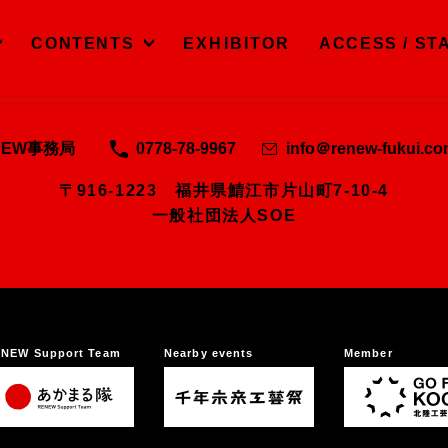
CONTENTS
EXHIBITOR
ACCESS / ST
NEW事務局
0778-78-9967
info＠renew-fukui.c
〒916-1223 福井県鯖江市片山町7-10-4
一般社団法人SOE
NEW Support Team
Nearby events
Member