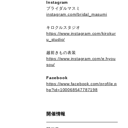
Instagram
ブライダルマスミ
instagram.com/bridal_masumi
キロクルスタジオ
https://www.instagram.com/kirokur
u_studio/
越前きもの表装
https://www.instagram.com/e.hyou
sou/
Facebook
https://www.facebook.com/profile.p
hp?id=100068547787198
開催情報