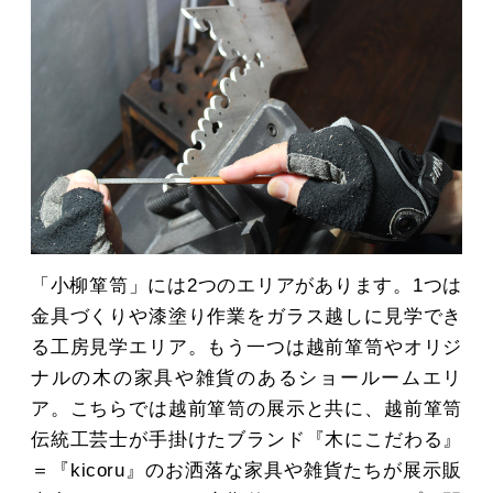
「小柳箪笥」には2つのエリアがあります。1つは
金具づくりや漆塗り作業をガラス越しに見学でき
る工房見学エリア。もう一つは越前箪笥やオリジ
ナルの木の家具や雑貨のあるショールームエリ
ア。こちらでは越前箪笥の展示と共に、越前箪笥
伝統工芸士が手掛けたブランド『木にこだわる』
＝『kicoru』のお洒落な家具や雑貨たちが展示販