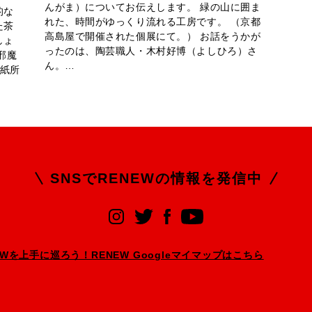
んがま）についてお伝えします。 緑の山に囲ま
的な
れた、時間がゆっくり流れる工房です。 （京都
た茶
高島屋で開催された個展にて。） お話をうかが
しょ
ったのは、陶芸職人・木村好博（よしひろ）さ
邪魔
ん。…
製紙所
SNSでRENEWの
情報を発信中
EWを上手に巡ろう！RENEW Googleマイマップはこちら