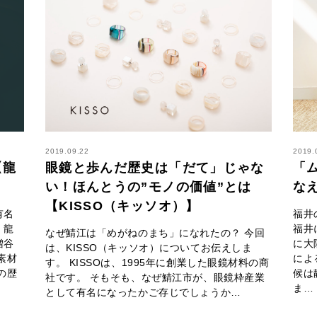
2019.09.22
2019.
【龍
眼鏡と歩んだ歴史は「だて」じゃな
「
い！ほんとうの”モノの価値”とは
な
【KISSO（キッソオ）】
有名
福井
、龍
福井
なぜ鯖江は「めがねのまち」になれたの？ 今回
増谷
に大
は、KISSO（キッソオ）についてお伝えしま
素材
によ
す。 KISSOは、1995年に創業した眼鏡材料の商
の歴
候は
社です。 そもそも、なぜ鯖江市が、眼鏡枠産業
ま…
として有名になったかご存じでしょうか…