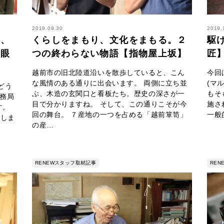
2019.09.30
2019.
め、
くらしをまもり、文化をまもる。２
駆
口眼
つの終わらない物語【指物屋上坂】
匠
越前市の旧北陸道沿いを散歩していると、こん
今回
な風情のある通りに出会います。 両側に立ち並
(マ
どう
ぶ、木造の玄関口と看板たち。歴史の深さが一
もそ
事務局
目で分かりますね。 そして、この通りこそが今
施さ
す。
回の舞台。 ７産地の一つを占める「越前箪笥」
一般
申しま
の産…
RENEWスタッフ取材記事
RE