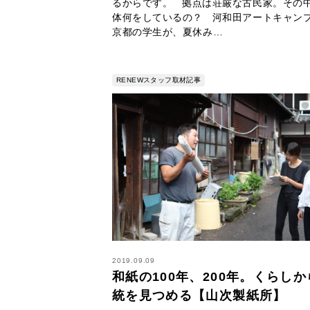
るからです。 拠点は荘厳な古民家。その
体何をしているの？ 河和田アートキャン
京都の学生が、夏休み…
RENEWスタッフ取材記事
2019.09.09
和紙の100年、200年。くらし
統を見つめる【山次製紙所】