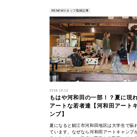
RENEWスタッフ取材記事
2019.10.12
もはや河和田の一部！？夏に現
アートな若者達【河和田アート
ンプ】
夏になると鯖江市河和田地区は大学生で賑
ています。なぜなら河和田アートキャンプ