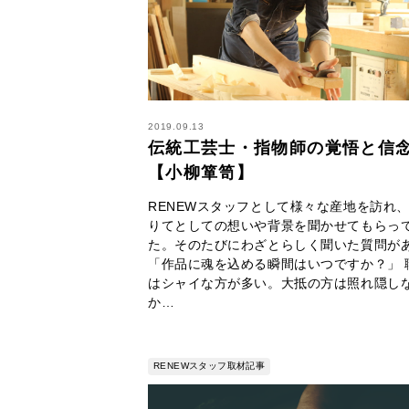
2019.09.13
伝統工芸士・指物師の覚悟と信
【小柳箪笥】
RENEWスタッフとして様々な産地を訪れ
りてとしての想いや背景を聞かせてもらっ
た。そのたびにわざとらしく聞いた質問が
「作品に魂を込める瞬間はいつですか？」 
はシャイな方が多い。大抵の方は照れ隠し
か…
RENEWスタッフ取材記事