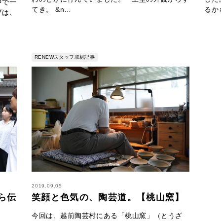
中で一
てき。 &n…
るか
プは、
RENEWスタッフ取材記事
2019.09.05
から伝
笑顔と色気の、陶芸道。【桃山窯】
今回は、越前陶芸村にある「桃山窯」（とうざ