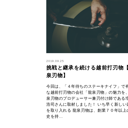
2019.09.25
挑戦と継承を続ける越前打刃物
泉刃物】
今回は、「４年待ちのステーキナイフ」で
な越前打刃物の会社「龍泉刃物」の魅力を
泉刃物のプロデューサー兼刃付け師である
浩司さんに取材しました！ いち早く新しい
を取り入れる 龍泉刃物は、創業７０年以上
史を持…