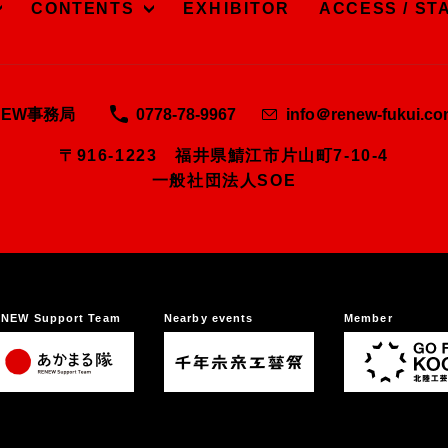
CONTENTS
EXHIBITOR
ACCESS / ST
NEW事務局
0778-78-9967
info＠renew-fukui.c
〒916-1223 福井県鯖江市片山町7-10-4
一般社団法人SOE
NEW Support Team
Nearby events
Member