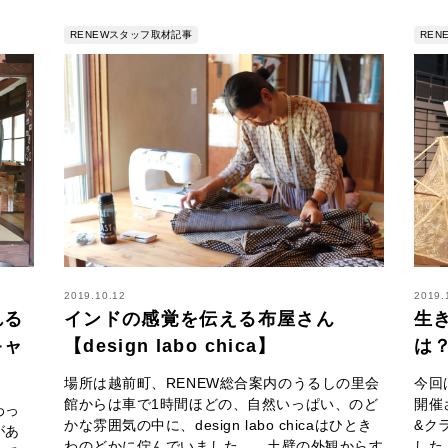
RENEWスタッフ取材記事
RE
2019.10.12
2019.
れる
インドの感覚を伝える布屋さん
生
キャ
【design labo chica】
は
場所は越前町、RENEW総合案内のうるしの里会
今回
館からは車で1時間ほどの、自然いっぱい、のど
開催
わっ
かな雰囲気の中に、design labo chicaはひとき
&ク
があ
わのどかに佇んでいました。 土壁の外観からす
した