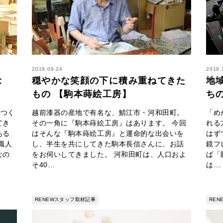
2019.09.24
2019.
念
穏やかな笑顔の下に積み重ねてきた
地
もの 【駒本蒔絵工房】
ち
、つく
越前漆器の産地で有名な、鯖江市・河和田町。
「め
てき
その一角に『駒本蒔絵工房』はあります。 今回
れる
ある
はそんな『駒本蒔絵工房』と運命的な出会いを
はず
職人
し、半生を共にしてきた駒本長信さんに、お話
鏡フ
なの
をお伺いしてきました。 河和田町は、人口およ
ば「
そ40…
は…
RENEWスタッフ取材記事
RE