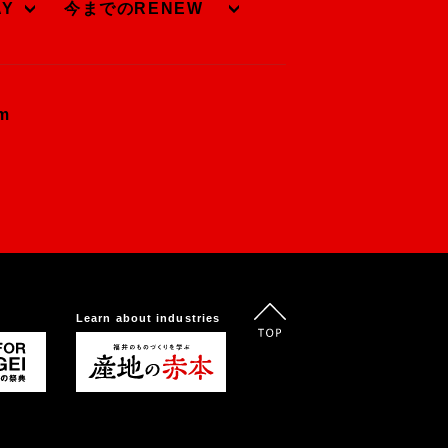
AY
今までのRENEW
om
Learn about industries