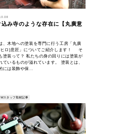
10.08
け込み寺のような存在に【丸廣意
】
は、木地への塗装を専門に行う工房「丸廣
ルヒロ)意匠」についてご紹介します！ そ
も塗装って？ 私たちの身の回りには塗装が
れているものが溢れています。 塗装とは、
的には装飾や保…
NEWスタッフ取材記事