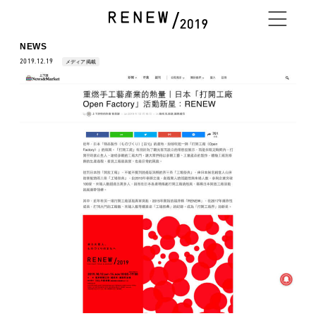
NEWS
2019.12.19
メディア掲載
NEWS
ABOUT
PROGRAM
EXHIBITOR
ACCESS / STAY