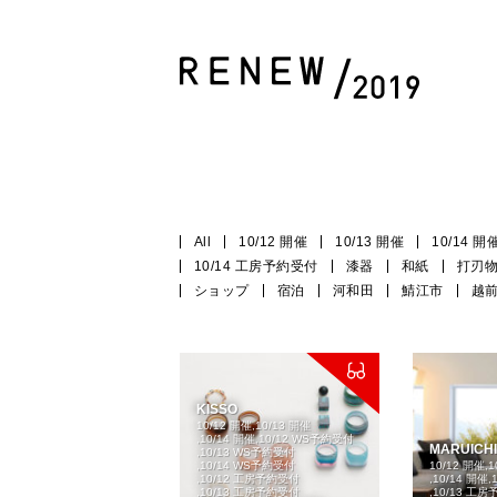
All
10/12 開催
10/13 開催
10/14 開
10/14 工房予約受付
漆器
和紙
打刃
ショップ
宿泊
河和田
鯖江市
越
KISSO
10/12 開催
10/13 開催
10/14 開催
10/12 WS予約受付
MARUICHI
10/13 WS予約受付
10/14 WS予約受付
10/12 開催
1
10/12 工房予約受付
10/14 開催
10/13 工房予約受付
10/13 工