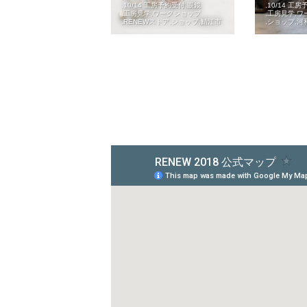
10/14 工房予約受付
眼鏡
10/14 工
工房見学
ワークショップ
工房見学
ワ
RENEWストア
ショップ
鯖江市
ショップ
河