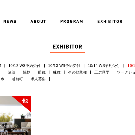
NEWS
ABOUT
PROGRAM
EXHIBITOR
EXHIBITOR
催
10/12 WS予約受付
10/13 WS予約受付
10/14 WS予約受付
10
物
箪笥
焼物
眼鏡
繊維
その他業種
工房見学
ワークシ
前市
越前町
求人募集
0/13 開催
10/12 工房予約受付
房予約受付