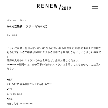
< Previous
Next >
かわだ温泉 ラポーゼかわだ
NEWS
宿泊
河和田
「かわだ温泉」は肌がすべすべになると言われる重曹泉と 動脈硬化防止に効能が
ABOUT
あると言われる芒硝泉が同時に含まれる日本でも数例しかないという珍しい温泉で
す。
日帰り入浴やレストランでのお食事など、是非お越しください。
※RENEW期間中は、改修工事のためレストランは営業しておりません。ご注意く
PROGRAM
ださい。
■住所
EXHIBITOR
〒916-1235 福井県鯖江市上河内町19-37-2
■TEL
0778-65-0012
■営業
ACCESS / STAY
日帰り入浴 10:00~23:00