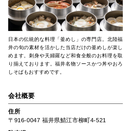
MOVIE
ACCESS / STAY
日本の伝統的な料理「釜めし」の専門店。北陸福
井の旬の素材を活かした当店だけの釜めしが楽し
CONTACT
めます。刺身や天婦羅など和食全般のお料理を取
り揃えております。福井名物ソースかつ丼やおろ
しそばもおすすめです。
会社概要
住所
〒916-0047 福井県鯖江市柳町4‐521