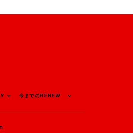
AY
今までのRENEW
om