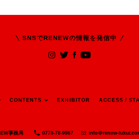
SNSでRENEWの
情報を発信中
CONTENTS
EXHIBITOR
ACCESS / ST
NEW事務局
0778-78-9967
info＠renew-fukui.c