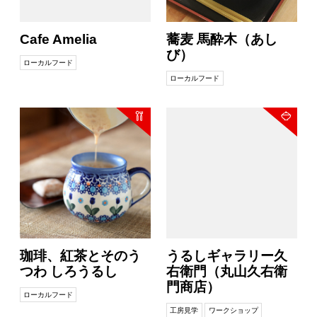
Cafe Amelia
蕎麦 馬酔木（あし
び）
ローカルフード
ローカルフード
珈琲、紅茶とそのう
うるしギャラリー久
つわ しろうるし
右衛門（丸山久右衛
門商店）
ローカルフード
工房見学
ワークショップ