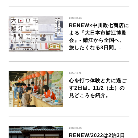
2022.09.26
RENEW×中川政七商店に
よる『大日本市鯖江博覧
会』- 鯖江から全国へ、
旅したくなる3日間。-
2024.11.02
心を打つ体験と共に過ご
す2日目。11/2（土）の
見どころを紹介。
2022.09.05
RENEW/2022は2泊3日