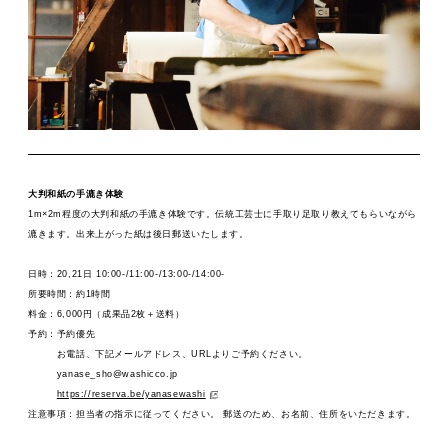
大判和紙の手漉き体験
1m×2m程度の大判和紙の手漉き体験です。伝統工芸士に手取り足取り教えてもらいながら
漉きます。出来上がった紙は後日郵送いたします。
日時：20,21日 10:00-/11:00-/13:00-/14:00-
所要時間：約1時間
料金：6,000円（成果品2枚＋送料）
予約：予約優先
お電話、下記メールアドレス、URLよりご予約ください。
yanase_sho@washicco.jp
https://reserva.be/yanasewashi
注意事項：担当者の指示に従ってください。 郵送のため、お名前、住所をいただきます。