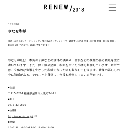
< Previous
やなせ和紙
NEWS
和紙
工房見学
ワークショップ
RENEWストア
ショップ
越前市
10/19 開催
10/20 開催
10/21 開催
10/20 WS 予約受付
10/21 WS 予約受付
ABOUT
やなせ和紙は、本鳥の子紙などの無地の襖紙や、雲肌などの模様のある襖紙を主に
漉いています。また、障子紙や壁紙、和紙を用いた小物も製作しています。最近で
は、立体的な造形を生かした和紙で作った箱も製作しております。皆様の暮らしの
中に和紙がある。そのことを目指し、今後も精進してまいる所存です。
PROGRAM
■住所
〒915-0234 福井県越前市大滝町24-21
■TEL
EXHIBITOR
0778-43-0639
■WEB
http://washicco.jp/
ACCESS / STAY
■見学
19~21日 9:00~12:00,13:00~16:00