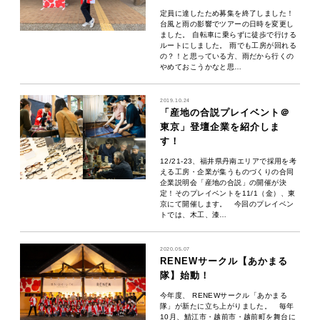
定員に達したため募集を終了しました！
台風と雨の影響でツアーの日時を変更し
ました。 自転車に乗らずに徒歩で行ける
ルートにしました。 雨でも工房が回れる
の？！と思っている方、雨だから行くの
やめておこうかなと思…
2019.10.24
「産地の合説プレイベント＠
東京」登壇企業を紹介しま
す！
12/21-23、福井県丹南エリアで採用を考
える工房・企業が集うものづくりの合同
企業説明会「産地の合説」の開催が決
定！そのプレイベントを11/1（金）、東
京にて開催します。 今回のプレイベン
トでは、木工、漆…
2020.05.07
RENEWサークル【あかまる
隊】始動！
今年度、 RENEWサークル「あかまる
隊」が新たに立ち上がりました。 毎年
10月、鯖江市・越前市・越前町を舞台に