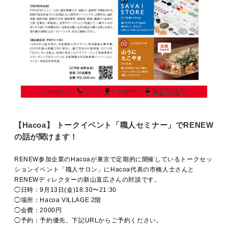
MOVIE
ACCESS / STAY
【Hacoa】 トークイベント「職人セミナー」でRENEW
の話が聞けます！
RENEW参加企業のHacoaが東京で定期的に開催しているトークセッ
ションイベント「職人サロン」にHacoa代表の市橋人士さんと
RENEWディレクターの新山直広さんの対談です。
◯日時：9月13日(金)18:30〜21:30
◯場所：Hacoa VILLAGE 2階
◯会費：2000円
◯予約：予約優先。下記URLからご予約ください。