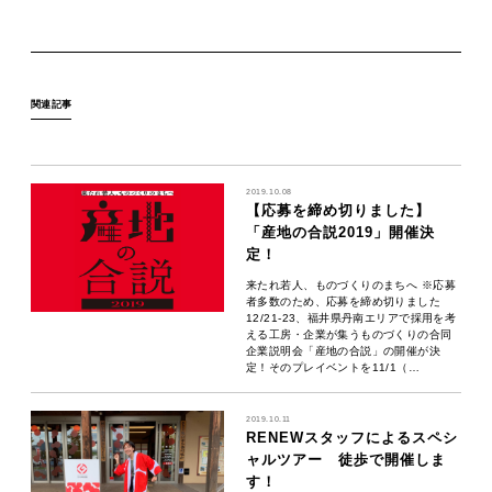
関連記事
2019.10.08
【応募を締め切りました】
「産地の合説2019」開催決
定！
来たれ若人、ものづくりのまちへ ※応募
者多数のため、応募を締め切りました
12/21-23、福井県丹南エリアで採用を考
える工房・企業が集うものづくりの合同
企業説明会「産地の合説」の開催が決
定！そのプレイベントを11/1（…
2019.10.11
RENEWスタッフによるスペシ
ャルツアー 徒歩で開催しま
す！