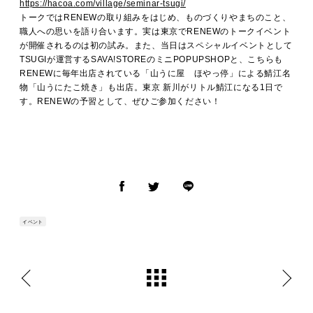
https://hacoa.com/village/seminar-tsugi/
トークではRENEWの取り組みをはじめ、ものづくりやまちのこと、
職人への思いを語り合います。実は東京でRENEWのトークイベント
が開催されるのは初の試み。また、当日はスペシャルイベントとして
TSUGIが運営するSAVA!STOREのミニPOPUPSHOPと、こちらも
RENEWに毎年出店されている「山うに屋 ほやっ停」による鯖江名
物「山うにたこ焼き」も出店。東京 新川がリトル鯖江になる1日で
す。RENEWの予習として、ぜひご参加ください！
イベント