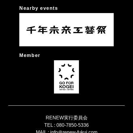
Nearby events
Member
RENEW実行委員会
TEL :
080-7850-5336
MAIL :
info＠renew-fukui.com