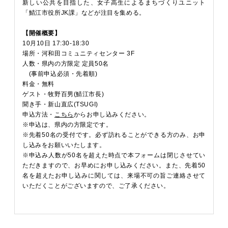
新しい公共を目指した、女子高生によるまちづくりユニット
「鯖江市役所JK課」などが注目を集める。
【開催概要】
10月10日 17:30-18:30
場所・河和田コミュニティセンター 3F
人数・県内の方限定 定員50名
(事前申込必須・先着順)
料金・無料
ゲスト・牧野百男(鯖江市長)
聞き手・新山直広(TSUGI)
申込方法・
こちら
からお申し込みください。
※申込は、県内の方限定です。
※先着50名の受付です。必ず訪れることができる方のみ、お申
し込みをお願いいたします。
※申込み人数が50名を超えた時点で本フォームは閉じさせてい
ただきますので、お早めにお申し込みください。また、先着50
名を超えたお申し込みに関しては、来場不可の旨ご連絡させて
いただくことがございますので、ご了承ください。