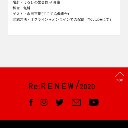
場所・うるしの里会館 研修室
料金・無料
ゲスト・永田宙郷(ててて協働組合)
実施方法・オフライン＋オンラインでの配信（
Youtube
にて）