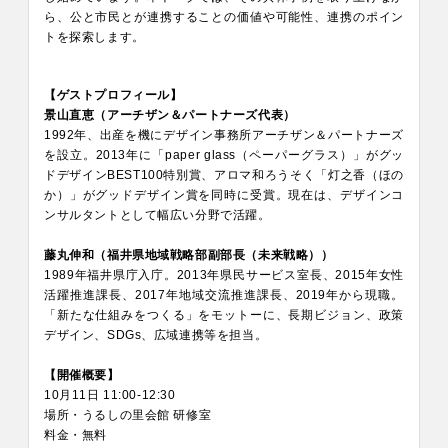
ら、公と市民とが連携することの価値や可能性、連携のポイン
トを探索します。
【ゲストプロフィール】
景山直恵（アーチザン＆パートナーズ代表）
1992年、出産を機にデザイン事務所アーチザン＆パートナーズ
を設立。2013年に「paper glass（ペーパーグラス）」がグッ
ドデザインBEST100特別賞、アロマ和ろうそく「灯之香（ほの
か）」がグッドデザイン賞を同時に受賞。現在は、デザインコ
ンサルタントとして幅広い分野で活躍。
藤丸伸和（福井県地域戦略部副部長（未来戦略））
1989年福井県庁入庁。2013年県民サービス室長、2015年女性
活躍推進課長、2017年地域交流推進課長、2019年から現職。
「新たな仕組みをつくる」をモットーに、長期ビジョン、政策
デザイン、SDGs、広域連携等を担当。
【開催概要】
10月11日 11:00-12:30
場所・うるしの里会館 研修室
料金・無料