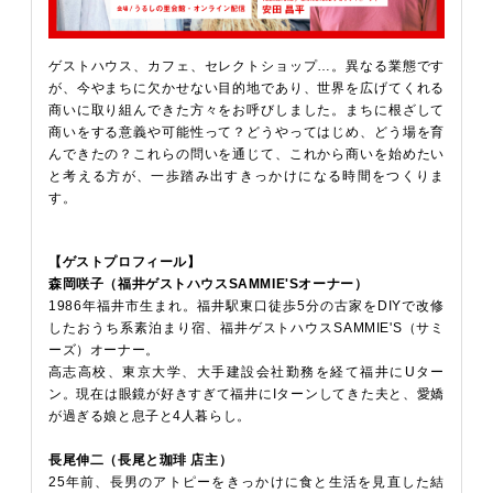
ゲストハウス、カフェ、セレクトショップ…。異なる業態です
が、今やまちに欠かせない目的地であり、世界を広げてくれる
商いに取り組んできた方々をお呼びしました。まちに根ざして
商いをする意義や可能性って？どうやってはじめ、どう場を育
んできたの？これらの問いを通じて、これから商いを始めたい
と考える方が、一歩踏み出すきっかけになる時間をつくりま
す。
【ゲストプロフィール】
森岡咲子（福井ゲストハウスSAMMIE'Sオーナー）
1986年福井市生まれ。福井駅東口徒歩5分の古家をDIYで改修
したおうち系素泊まり宿、福井ゲストハウスSAMMIE'S（サミ
ーズ）オーナー。
高志高校、東京大学、大手建設会社勤務を経て福井にUター
ン。現在は眼鏡が好きすぎて福井にIターンしてきた夫と、愛嬌
が過ぎる娘と息子と4人暮らし。
長尾伸二（長尾と珈琲 店主）
25年前、長男のアトピーをきっかけに食と生活を見直した結