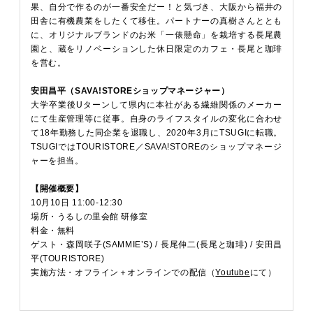
果、自分で作るのが一番安全だー！と気づき、大阪から福井の
田舎に有機農業をしたくて移住。パートナーの真樹さんととも
に、オリジナルブランドのお米「一俵懸命」を栽培する長尾農
園と、蔵をリノベーションした休日限定のカフェ・長尾と珈琲
を営む。
安田昌平（SAVA!STOREショップマネージャー）
大学卒業後Uターンして県内に本社がある繊維関係のメーカー
にて生産管理等に従事。自身のライフスタイルの変化に合わせ
て18年勤務した同企業を退職し、2020年3月にTSUGIに転職。
TSUGIではTOURISTORE／SAVA!STOREのショップマネージ
ャーを担当。
【開催概要】
10月10日 11:00-12:30
場所・うるしの里会館 研修室
料金・無料
ゲスト・森岡咲子(SAMMIE’S) / 長尾伸二(長尾と珈琲) / 安田昌
平(TOURISTORE)
実施方法・オフライン＋オンラインでの配信（
Youtube
にて）