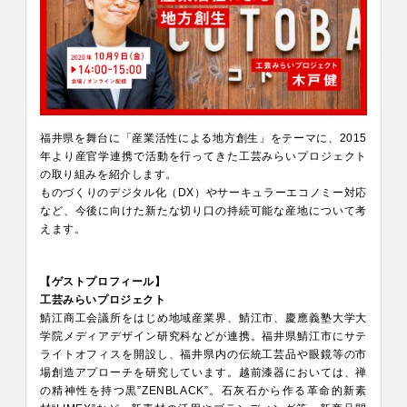
福井県を舞台に「産業活性による地方創生」をテーマに、2015
年より産官学連携で活動を行ってきた工芸みらいプロジェクト
の取り組みを紹介します。
ものづくりのデジタル化（DX）やサーキュラーエコノミー対応
など、今後に向けた新たな切り口の持続可能な産地について考
えます。
【ゲストプロフィール】
工芸みらいプロジェクト
鯖江商工会議所をはじめ地域産業界、鯖江市、慶應義塾大学大
学院メディアデザイン研究科などが連携。福井県鯖江市にサテ
ライトオフィスを開設し、福井県内の伝統工芸品や眼鏡等の市
場創造アプローチを研究しています。越前漆器においては、禅
の精神性を持つ黒”ZENBLACK”。石灰石から作る革命的新素