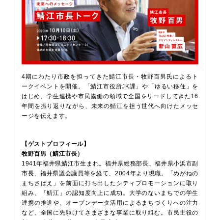
4期にわたり市政を担ってきた鯖江市長・牧野百男氏によるト
ークイベントを開催。「鯖江市役所JK課」や「ゆるい移住」を
はじめ、学生連携や市民協働の領域で全国をリードしてきた16
年間を振り返りながら、未来の鯖江を担う世代へ向けたメッセ
ージを伝えます。
【ゲストプロフィール】
牧野百男（鯖江市長）
1941年福井県鯖江市生まれ。福井県総務部長、福井県小浜市副
市長、福井県議会議員等を経て、2004年より現職。「めがねの
まちさばえ」を前面に打ち出したシティプロモーションに取り
組み、「鯖江」の認知度向上に成功。大学のないまちでの学生
連携の推進や、オープンデータ活用によるまちづくりへの注力
など、全国に先駆けてさまざまな事業に取り組む。市民主役の