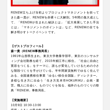
RENEW立ち上げ当初よりプロジェクトマネジメントを担って
きた森一貴が、RENEWを赤裸々に大解剖。5年間の集大成とし
て、「RENEWが生まれた秘訣とは」「拡大発展してきた手法
とは」「マネジメントのポイントは」など、RENEWの全てを
解き明かすトークイベントです。
【ゲストプロフィール】
森一貴（RENEW事務局長）
1991年山形県生まれ。東京大学教養学部卒。東京のコンサルテ
ィング会社勤務を経て、2015年鯖江市に移住。「社会に自由と
寛容をつくる」をテーマに、誰もが変化していけるための小さ
な階段づくりを手がけている。半年間家賃無料でゆるく住んで
みる、全国連携移住事業「ゆるい移住全国版」ディレクター。
多様な生き方に出会う「生き方見本市HOKURIKU」企画・運
営。職人に出会い、ものづくりを知る、福井のものづくりの祭
典「RENEW」事務局長。
【実施概要】
10月9日 10:30-13:00
場所・うるしの里会館 研修室