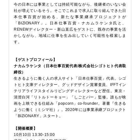
今の日本には事業としては持続可能ながら、後継者のいない会
社が増えているそう。そこでこれまで求人に取り組んできた日
本仕事百貨が始める、新たな事業継承プロジェクトが
「BIZIONARY」。日本仕事百貨・ナカムラケンタ氏と、
RENEWディレクター・新山直広をゲストに、既存の事業を活
かしながら、地域に仕事を生み出していく可能性を模索しま
す。
【ゲストプロフィール】
ナカムラケンタ（日本仕事百貨代表/株式会社シゴトヒト代表取
締役）
生きるように働く人の求人サイト「日本仕事百貨」代表。シゴ
トヒト文庫ディレクター、グッドデザイン賞審査員、IFFTイン
テリアライフスタイルリビングディレクターなど歴任。東京・
清澄白河「リトルトーキョー」「しごとバー」監修。誰もが映
画を上映できる仕組み「popcorn」co-founder。著書『生きる
ように働く（ミシマ社）』。2020年には事業承継プロジェクト
「BIZIONARY」スタート。
【開催概要】
10月10日 13:30-15:00