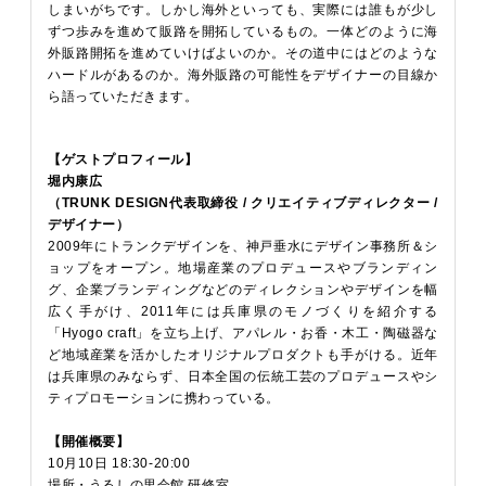
しまいがちです。しかし海外といっても、実際には誰もが少し
ずつ歩みを進めて販路を開拓しているもの。一体どのように海
外販路開拓を進めていけばよいのか。その道中にはどのような
ハードルがあるのか。海外販路の可能性をデザイナーの目線か
ら語っていただきます。
【ゲストプロフィール】
堀内康広
（TRUNK DESIGN代表取締役 / クリエイティブディレクター /
デザイナー）
2009年にトランクデザインを、神戸垂水にデザイン事務所＆シ
ョップをオープン。地場産業のプロデュースやブランディン
グ、企業ブランディングなどのディレクションやデザインを幅
広く手がけ、2011年には兵庫県のモノづくりを紹介する
「Hyogo craft」を立ち上げ、アパレル・お香・木工・陶磁器な
ど地域産業を活かしたオリジナルプロダクトも手がける。近年
は兵庫県のみならず、日本全国の伝統工芸のプロデュースやシ
ティプロモーションに携わっている。
【開催概要】
10月10日 18:30-20:00
場所・うるしの里会館 研修室