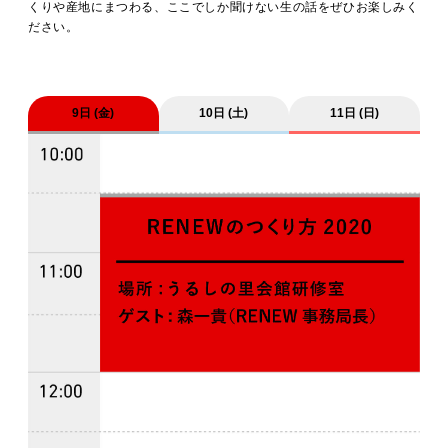
MOVIE
くりや産地にまつわる、ここでしか聞けない生の話をぜひお楽しみく
ださい。
ACCESS / STAY
9日 (金)
10日 (土)
11日 (日)