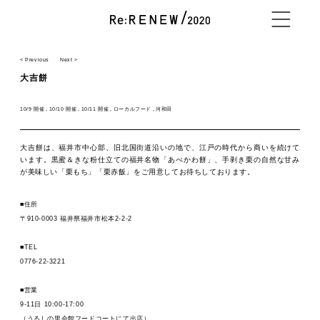
< Previous
Next >
NEWS
大吉餅
10/9 開催
10/10 開催
10/11 開催
ローカルフード
河和田
ABOUT
大吉餅は、福井市中心部、旧北国街道沿いの地で、江戸の時代から商いを続けて
います。黒蜜＆きな粉仕立ての福井名物「あべかわ餅」、手剥き栗の自然な甘み
が美味しい「栗もち」「栗赤飯」をご用意してお待ちしております。
CONTENTS
■住所
〒910-0003 福井県福井市松本2-2-2
■TEL
EXHIBITOR
0776-22-3221
■営業
9-11日 10:00-17:00
（うるしの里会館フードコートにて出店）