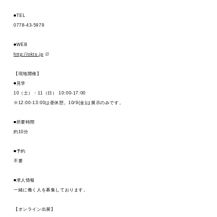
MOVIE
■TEL
0778-43-5979
ACCESS / STAY
■WEB
http://okts.jp
【現地開催】
■見学
10（土）・11（日） 10:00-17:00
※12:00-13:00は昼休憩。10/9(金)は展示のみです。
■所要時間
約10分
■予約
不要
■求人情報
一緒に働く人を募集しております。
【オンライン出展】