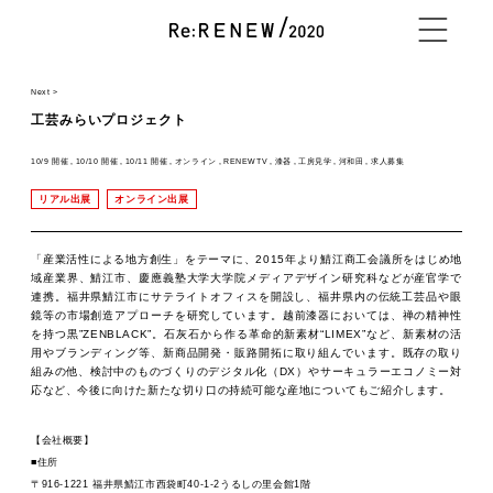
Next >
NEWS
工芸みらいプロジェクト
10/9 開催
10/10 開催
10/11 開催
オンライン
RENEWTV
漆器
工房見学
河和田
求人募集
リアル出展
オンライン出展
ABOUT
「産業活性による地方創生」をテーマに、
2015年より鯖江商工会議所をはじめ地
域産業界、鯖江市、
慶應義塾大学大学院メディアデザイン研究科などが産官学で
連携。
福井県鯖江市にサテライトオフィスを開設し、
福井県内の伝統工芸品や眼
CONTENTS
鏡等の市場創造アプローチを研究してい
ます。越前漆器においては、禅の精神性
を持つ黒”
ZENBLACK”。石灰石から作る革命的新素材“LIMEX”
など、新素材の活
用やブランディング等、新商品開発・
販路開拓に取り組んでいます。既存の取り
組みの他、
検討中のものづくりのデジタル化（DX）
やサーキュラーエコノミー対
応など、
今後に向けた新たな切り口の持続可能な産地についてもご紹介しま
す。
EXHIBITOR
【会社概要】
■住所
〒916-1221 福井県鯖江市西袋町40-1-2うるしの里会館1階