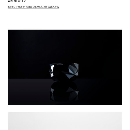
■RENEW TV
http://renew-fukui.com/2020/kanri/tv/