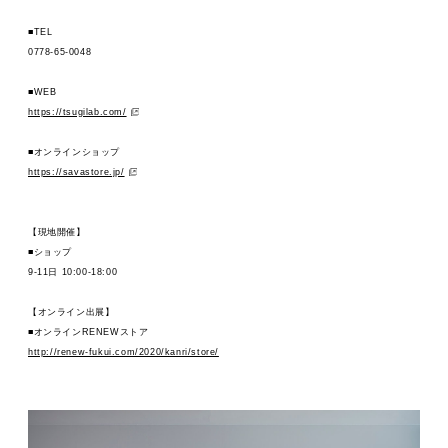
MOVIE
■TEL
0778-65-0048
ACCESS / STAY
■WEB
https://tsugilab.com/
■オンラインショップ
https://savastore.jp/
【現地開催】
■ショップ
9-11日 10:00-18:00
【オンライン出展】
■オンラインRENEWストア
http://renew-fukui.com/2020/kanri/store/