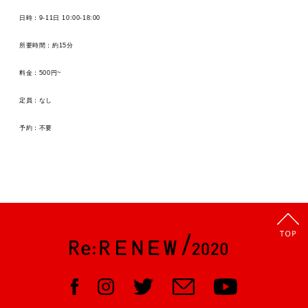
日時：
9-11日 10:00-18:00
所要時間：
約15分
料金：5
00円~
定員：なし
予約：不要