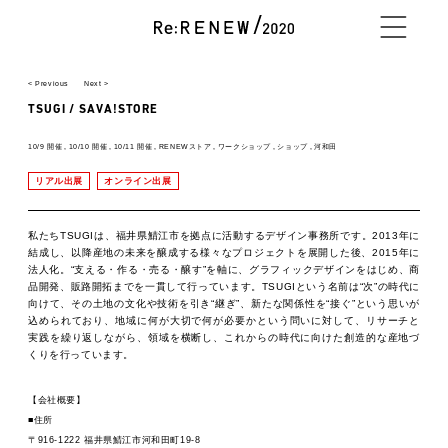
< Previous
Next >
NEWS
TSUGI / SAVA!STORE
10/9 開催
10/10 開催
10/11 開催
RENEWストア
ワークショップ
ショップ
河和田
リアル出展
オンライン出展
ABOUT
私たちTSUGIは、福井県鯖江市を拠点に活動するデザイン事務所です。2013年に
結成し、以降産地の未来を醸成する様々なプロジェクトを展開した後、2015年に
法人化。“支える・作る・売る・醸す”を軸に、グラフィックデザインをはじめ、商
CONTENTS
品開発、販路開拓までを一貫して行っています。TSUGIという名前は“次”の時代に
向けて、その土地の文化や技術を引き“継ぎ”、新たな関係性を“接ぐ”という思いが
込められており、地域に何が大切で何が必要かという問いに対して、リサーチと
実践を繰り返しながら、領域を横断し、これからの時代に向けた創造的な産地づ
くりを行っています。
EXHIBITOR
【会社概要】
■住所
〒916-1222 福井県鯖江市河和田町19-8