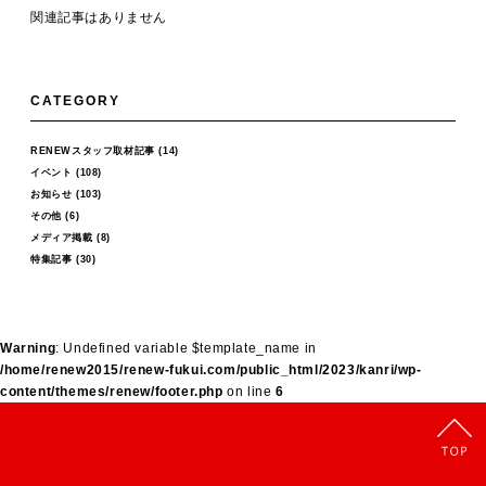
関連記事はありません
CATEGORY
RENEWスタッフ取材記事
(14)
イベント
(108)
お知らせ
(103)
その他
(6)
メディア掲載
(8)
特集記事
(30)
Warning
: Undefined variable $template_name in
/home/renew2015/renew-fukui.com/public_html/2023/kanri/wp-
content/themes/renew/footer.php
on line
6