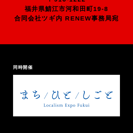
福井県鯖江市河和田町19-8
合同会社ツギ内 RENEW事務局宛
同時開催