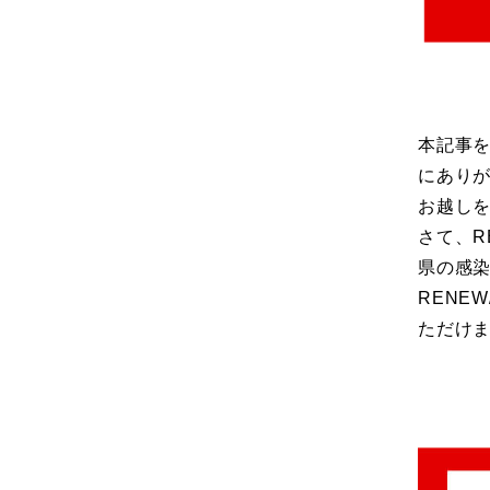
本記事を
にあり
お越し
さて、R
県の感
RENE
ただけ