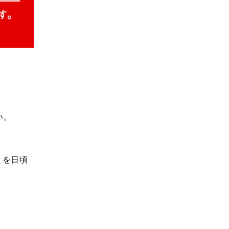
。
い。
、
とを日頃