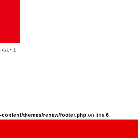
もらいま
-content/themes/renew/footer.php
on line
6