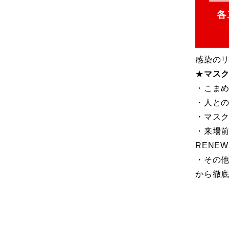
感染の
★
マス
・こま
・人との
・マス
・来場前
RENE
・その他
から徹