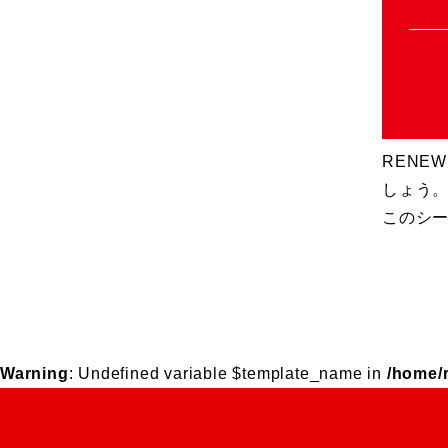
RENE
しょう
このシー
Warning
: Undefined variable $template_name in
/home/