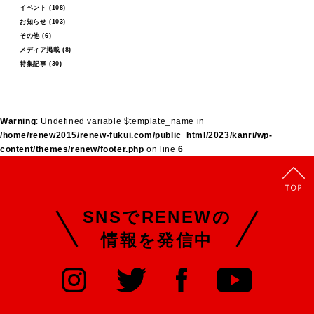
イベント
(108)
お知らせ
(103)
その他
(6)
メディア掲載
(8)
特集記事
(30)
Warning
: Undefined variable $template_name in
/home/renew2015/renew-fukui.com/public_html/2023/kanri/wp-
content/themes/renew/footer.php
on line
6
SNSでRENEWの
情報を発信中