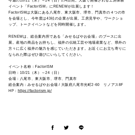
今週の10/21（木）～24（日）の4日間。大阪で開催される工房体験
MOVIE
イベント「FactorISM」にRENEWが出展します！
FactorISMは大阪にある八尾市、東大阪市、堺市、門真市の４つの市
を会場とし、今年度は43社の企業が出展。工房見学や、ワークショ
ップ、トークイベントなどを同時開催します。
ACCESS / STAY
RENEWは、総合案内所である「みせるばやお会場」のブースに出
展。産地の商品をお持ちし、福井の伝統工芸や地場産業など、県外の
方々に広く福井の魅力を感じていただきます。お近くにお立ち寄りに
CONTACT
なられた際はぜひ遊びにいらしてください。
イベント名称：FactorISM
日時：10/21（木）～24（日）
会場：八尾市、東大阪市、堺市、門真市
総合案内：みせるばやお会場 / 大阪府八尾市光町2-60 リノアス8F
HP：
https://factorism.jp/