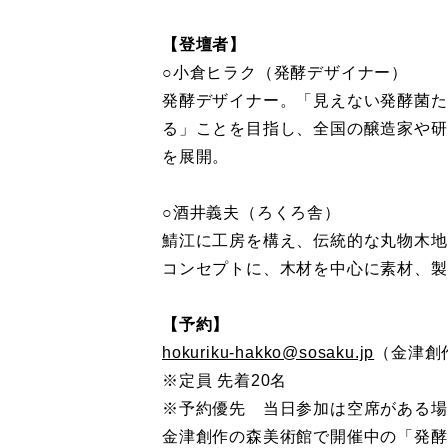
【登壇者】
○小倉ヒラク（発酵デザイナー）
発酵デザイナー。「見えない発酵菌た
る」ことを目指し、全国の醸造家や研
を展開。
○酒井義夫（ろくろ舎）
鯖江に工房を構え、伝統的な丸物木地
コンセプトに、木材を中心に素材、製
【予約】
hokuriku-hakko@sosaku.jp
（金津創
※定員 先着20名
※予約優先 当日参加は空席がある場
金津創作の森美術館で開催中の「発酵