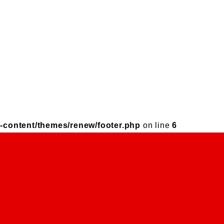
-content/themes/renew/footer.php
on line
6