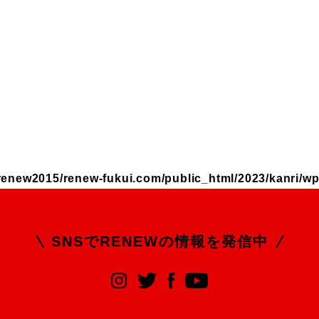
renew2015/renew-fukui.com/public_html/2023/kanri/wp
SNSでRENEWの
情報を発信中