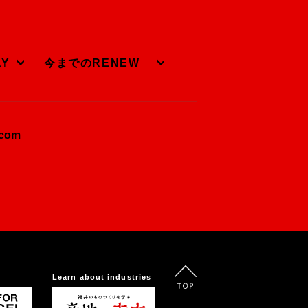
AY
今までのRENEW
.com
Learn about industries