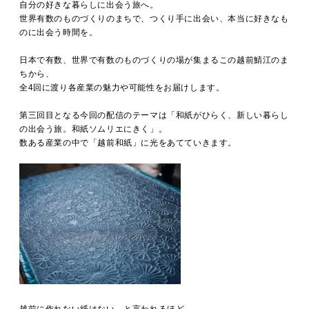
MOVIE
自分の好きな暮らしに出会う旅へ。
世界有数のものづくりのまちで、つくり手に出会い、本当に好きなも
のに出会う時間を。
日本で有数、世界で有数のものづくりの場が集まるこの越前鯖江のま
ACCESS / STAY
ちから、
全4回に渡り各産業の魅力や可能性をお届けします。
第三回目となる今回の配信のテーマは「和紙がひらく、新しい暮らし
CONTACT
の出会う旅。和紙ソムリエにきく」。
数ある産業の中で「越前和紙」に光をあてていきます。