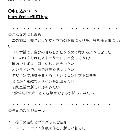
◯申し込みページ
https://onl.sc/iUTUrpz
・・・・・・・・・・・・・・・・・・・・・・・・・・・・・・
◇こんな方にお薦め
・次の旅は、観光だけでなく本当のお気に入りを、持ち帰る旅にした
い
・コロナ禍で、自分の暮らしかたを改めて考えるようになった
・モノのつくられたストーリーに、出会ってみたい
・国内でまずは、新しい旅に出会いたい
・オンラインで、次の旅先を見つけたい
・デザインで地域を変える、というコンセプトに共鳴
・とにかく素敵なデザインを沢山みたい
・伝統産業の新しい形をみたい
・北陸/福井の旅、どんな旅ができるか聞いてみたい
・・・・・・・・・・・・・・・・・・・・・・・・・・・・・
◇当日のスケジュール
１、今日の進行とプログラムご紹介
２、メイントーク：和紙で作る、新しい暮らし