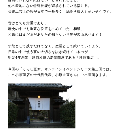
越前に作れない紙はない、と言われるほど、
他の産地にない特殊技能が継承されている福井県。
伝統工芸士の数が日本で一番多く、紙漉き職人も多いそうです。
昔はとても貴重であり、
歴史の中でも重要な位置を占めていた「和紙」。
和紙にはまだまだあなたの知らない世界が沢山あります！
伝統として残すだけでなく、産業として続いていくよう、
日常の中で使う事の大切さを説き続けているのが、
明治4年創業、越前和紙の老舗問屋である「杉原商店」。
今回の「くらし更新」オンラインイベントシリーズ第三回では、
この杉原商店の十代目代表、杉原吉直さんにご出演頂きます。