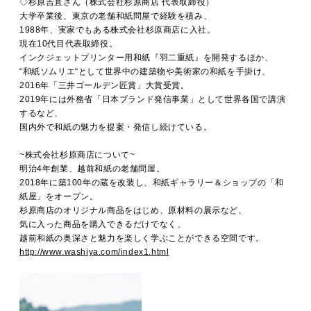
◇杉原吉直さん（株式会社杉原商店 代表取締役）
大学卒業後、東京の老舗和紙問屋で経験を積み、
1988年、実家でもある株式会社杉原商店に入社。
現在10代目代表取締役。
インクジェットプリンター用和紙『羽二重紙』を開発するほか、
“和紙ソムリエ“として世界中の建築物や美術家の和紙を手掛け、
2016年「三井ゴールデン匠賞」大賞受賞。
2019年には外務省「日本ブランド発信事業」として世界各国で講演
するなど、
国内外で和紙の魅力を提案・発信し続けている。
~株式会社杉原商店について~
明治4年創業、越前和紙の老舗問屋。
2018年に築100年の蔵を改装し、和紙ギャラリー＆ショップの「和
紙屋」をオープン。
杉原商店のオリジナル商品をはじめ、原材料の展示など、
気に入った商品を購入できるだけでなく、
越前和紙の奥深さと魅力を楽しく学ぶことができる空間です。
http://www.washiya.com/index1.html