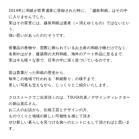
2014年に和紙が世界遺産に登録された時に、「越前和紙」はその中
に入りませんでした。
実はその背景には、越前和紙は遺産（＝消えゆくもの）ではないとい
う、
強い思いがあったのだそうです。
骨董品の巻物や、窓際に飾られているお土産の和紙小物だけでなく、
名刺やはがき、建築用の大判和紙、海外のアート作品に至るまで、
実は今も様々な形で、日常の中に深く息づいているのです。
昔は貴重だった和紙の歴史から、
毎年この地域で行われる「和紙祭り」の様子まで、
美しい写真も交えながら、じっくりとご紹介いたします。
クロストークでご出演頂くのは、TSUGI代表／デザインディレクター
の新山直広さん。
お二人のお話から、伝統工芸とデザインの力、
ものづくりと地域の新しい可能性を感じて頂き、
ぜひ新しい暮らしを見つける旅へのヒントにもして頂ければと思いま
す。