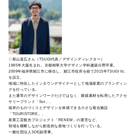
◇新山直広さん（TSUGI代表／デザインディレクター）
1985年大阪生まれ。京都精華大学デザイン学科建築分野卒業。
2009年福井県鯖江市に移住し、鯖江市役所を経て2015年TSUGI llc.
を設立。
地域に特化したインタウンデザイナーとして地場産業のブランディン
グを行っている。
また通常のデザインワークだけではなく、眼鏡素材を転用したアクセ
サリーブランド「Sur」、
福井のものづくりとデザインを体感できる小さな複合施設
「TOURISTORE」、
産業工芸観光プロジェクト「RENEW」の運営など、
領域を横断しながら創造的な産地づくりを行っている。
一般社団法人SOE副理事。