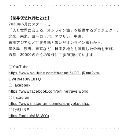
・・・・・・・・・・・・・・・・・・・・・・・・・・・・・
【世界仮想旅行社とは】
2020年5月にスタートし、
「人と世界に会える、オンライン旅」を提供するプロジェクト。
北米、南米、ヨーロッパ、アフリカ、中東、
東南アジアなど世界各地と繋いだオンライン旅行から、
屋久島、熊野、東京など、日本各地とも連携した企画を実施。
通算、30000名近くの皆様にご参加頂いています。
〇YouTube
https://www.youtube.com/channel/UCO_jRmu2vm-
CWH94s0WE8TQ
〇Facebook
https://www.facebook.com/onlinetravelworld
〇Instagram
https://www.instagram.com/kasouryokousha/
〇公式LINE
https://onl.la/sUAiWYu
・・・・・・・・・・・・・・・・・・・・・・・・・・・・・