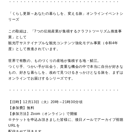
・・・・・・・・・・・・・・・・・・・・・・・・・・・・・・
「くらし更新～あなたの暮らしを、変える旅」
オンラインイベントシ
リーズ
この取組は、
「7つの伝統産業が集積するクラフトツーリズム推進事
業」として
観光庁サステイナブルな観光コンテンツ
強化モデル事業（令和4年
度）として推進されています。
世界で有数の、ものづくりの産地が集積する地・鯖江。
つくり手、つかい手が出会う、貴重な機会の中で
本当に自分が好きな
もの、好きな暮らしを、改めて見つけるきっかけとなる旅を、
まずは
オンラインでお届けするシリーズです。
・・・・・・・・・・・・・・・・・・・・・・・・・・・・・・
【日時】12月13日（火）20時～21時30分頃
【参加費】無料
【参加方法】Zoom（オンライン）で開催
※チケットを申込み頂きました皆様に、後日メールでアーカイブ視聴
URLを
配信させて頂きます。