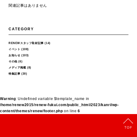
関連記事はありません
CATEGORY
RENEWスタッフ取材記事
(14)
イベント
(108)
お知らせ
(103)
その他
(6)
メディア掲載
(8)
特集記事
(30)
Warning
: Undefined variable $template_name in
/home/renew2015/renew-fukui.com/public_html/2023/kanri/wp-
content/themes/renew/footer.php
on line
6