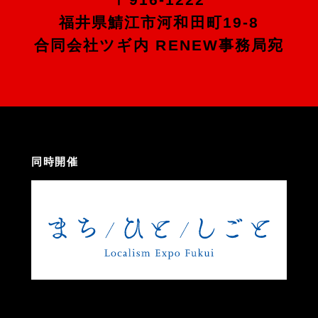
福井県鯖江市河和田町19-8
合同会社ツギ内 RENEW事務局宛
同時開催