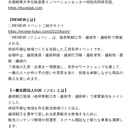
京都精華大学伝統産業イノベーションセンター特別共同研究員。
https://tsugilab.com
【RENEWとは】
〇RENEW イベントご紹介サイト
https://renew-fukui.com/2023/kanri/
「RENEW（リニュー）」は、福井県鯖江市・越前市・越前町で開催
される、
持続可能な地域づくりを目指した工房見学イベントです。
会期中は、越前漆器・越前和紙・越前打刃物・越前箪笥・越前焼・眼
鏡・繊維の
７産地の工房・企業を一斉開放し、見学やワークショップを通じて、
一般の人々が作り手の想いや背景を知り、技術を体験しながら商品の
購入を楽しめます。
【一般社団法人SOE（ソエ）とは】
越前鯖江地域（福井県鯖江市・越前市・越前町）で産業観光をメイン
とした、
持続可能な地域を作る観光地域づくり法人。
越前鯖江を通年で楽しめる産業観光を推進するために、
観光コンテンツ開発や宿運営、スクール開設など新たな事業を展開し
ます。