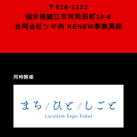
〒916-1222
福井県鯖江市河和田町19-8
合同会社ツギ内 RENEW事務局宛
同時開催