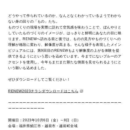
MOVIE
どうやって作られているのか、なんとなくわかっているようでわから
ない身の回りの「もの」たち。
ACCESS / STAY
ものづくりの現場を実際に訪れて空気感を味わうことで、ぼんやりと
していたものづくりのイメージが、はっきりと鮮明にあなたの目に映
ります。RENEWへ訪れる前と後では、ものの見方やものづくりへの
理解が格段に変わり、解像度が高まる。そんな様子を表現したメイン
ビジュアルには、第9回目のRENEWもより解像度の上がる体験を提
CONTACT
供できるようにという思いを込めています。今までにないブルーのア
クセントを使用し、今年もまだまだ新たな側面を見せられるようにと
いう願いも込めました。
ぜひダウンロードしてご覧ください！
RENEW2023チラシダウンロードはこちら
ーーーーーーーーーーーーーーーーーーーーーーーーーーーーーーー
ーーーーーーーーーー
開催日：2023年10月6日（金）～8日（日）
会場：福井県鯖江市・越前市・越前町全域