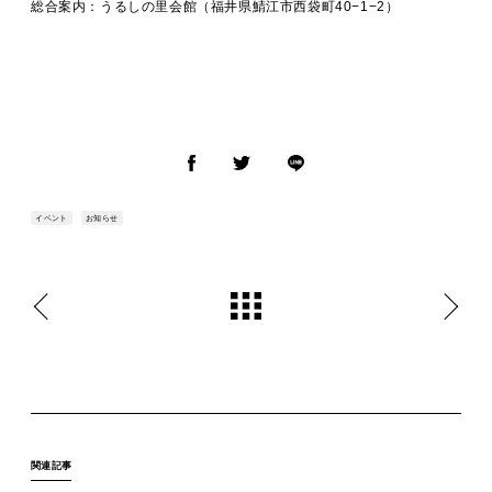
総合案内：うるしの里会館（福井県鯖江市西袋町40−1−2）
イベント
お知らせ
関連記事