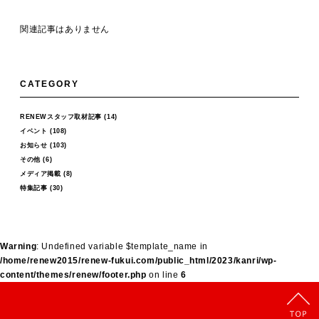
関連記事はありません
CATEGORY
RENEWスタッフ取材記事
(14)
イベント
(108)
お知らせ
(103)
その他
(6)
メディア掲載
(8)
特集記事
(30)
Warning
: Undefined variable $template_name in
/home/renew2015/renew-fukui.com/public_html/2023/kanri/wp-
content/themes/renew/footer.php
on line
6