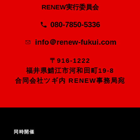
RENEW実行委員会
080-7850-5336
info＠renew-fukui.com
〒916-1222
福井県鯖江市河和田町19-8
合同会社ツギ内 RENEW事務局宛
同時開催