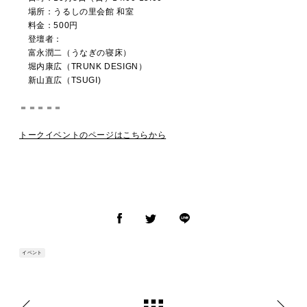
場所：うるしの里会館 和室
料金：500円
登壇者：
富永潤二（うなぎの寝床）
堀内康広（TRUNK DESIGN）
新山直広（TSUGI)
＝＝＝＝＝
トークイベントのページはこちらから
イベント