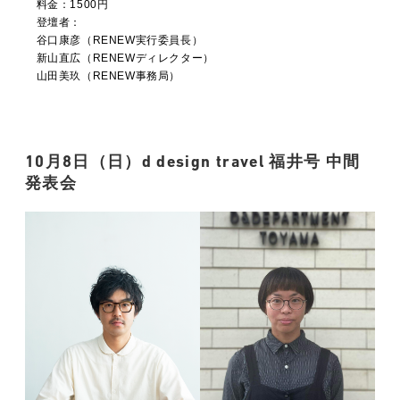
料金：1500円
登壇者：
谷口康彦（RENEW実行委員長）
新山直広（RENEWディレクター）
山田美玖（RENEW事務局）
10月8日（日）
d design travel 福井号 中間
発表会