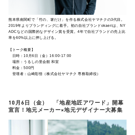
熊本県南関町で「竹の、箸だけ」を作る株式会社ヤマチクの3代目。
2019年よりブランディングに着手。初の自社ブランドokaeriは、NY
ADCなどの国際的なデザイン賞を受賞。4年で自社ブランドの売上比
率を60%以上に押し上げる。
【トーク概要】
日時：10月6日（金）16:00-17:00
場所：うるしの里会館 和室
料金：500円
登壇者：山崎彰悟（株式会社ヤマチク 専務取締役）
10月6日（金）
「地産地匠アワード」開幕
宣言！地元メーカー×地元デザイナー大募集