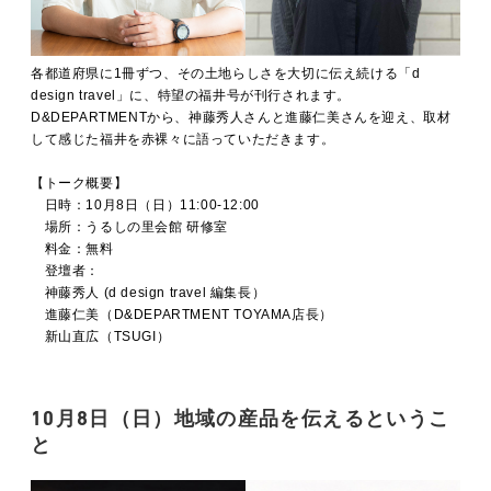
各都道府県に1冊ずつ、その土地らしさを大切に伝え続ける「d
design travel」に、特望の福井号が刊行されます。
D&DEPARTMENTから、神藤秀人さんと進藤仁美さんを迎え、取材
して感じた福井を赤裸々に語っていただきます。
【トーク概要】
日時：10月8日（日）11:00-12:00
場所：うるしの里会館 研修室
料金：無料
登壇者：
神藤秀人 (d design travel 編集長）
進藤仁美（D&DEPARTMENT TOYAMA店長）
新山直広（TSUGI）
10月8日（日）
地域の産品を伝えるというこ
と