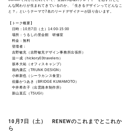
んな関わりが生まれてきているのか、「生きるデザインってどんなこ
と？」というテーマで7名のリードデザイナーが語り合います。
【トーク概要】
日時：10月7日（土）14:00-15:00
場所：うるしの里会館 研修室
料金：無料
登壇者：
吉野敏充（吉野敏充デザイン事務所出張所）
迫一成（hickory03travelers）
坂本大祐（オフィスキャンプ）
堀内康広（TRUNK DESIGN）
小林新也（シーラカンス食堂）
佐藤かつあき（BRIDGE KUMAMOTO）
中井希衣子（出雲路本制作所）
新山直広（TSUGI）
10月7日（土）
RENEWのこれまでとこれか
ら