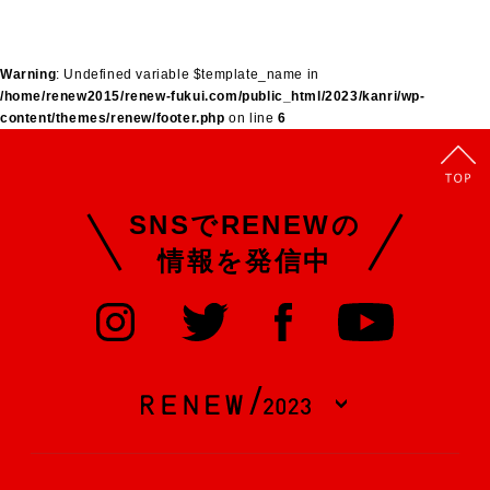
Warning
: Undefined variable $template_name in
/home/renew2015/renew-fukui.com/public_html/2023/kanri/wp-
content/themes/renew/footer.php
on line
6
SNSでRENEWの
情報を発信中