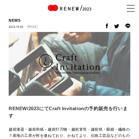
NEWS
イベント
2023.10.02
NEWS
ABOUT
CONTENTS
RENEW/2023にてCraft Invitationの予約販売を行いま
EXHIBITOR
す
越前漆器・越前和紙・越前打刃物・越前箪笥・越前焼・眼鏡・繊維の
７産地の工房が幹を連ねており、かねてより、伝統工芸品などのもの