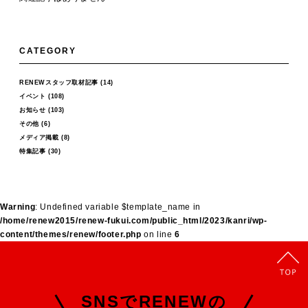
CATEGORY
RENEWスタッフ取材記事
(14)
イベント
(108)
お知らせ
(103)
その他
(6)
メディア掲載
(8)
特集記事
(30)
Warning
: Undefined variable $template_name in
/home/renew2015/renew-fukui.com/public_html/2023/kanri/wp-
content/themes/renew/footer.php
on line
6
SNSでRENEWの