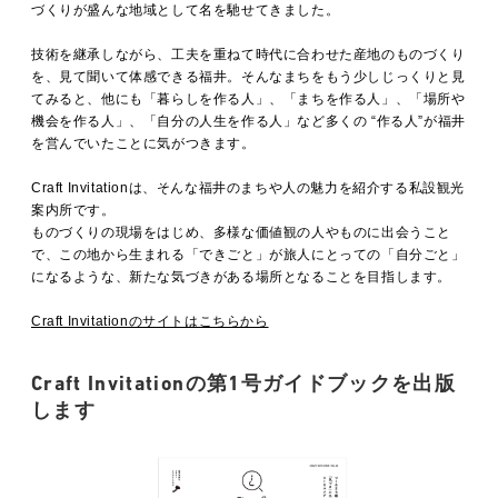
MOVIE
づくりが盛んな地域として名を馳せてきました。
技術を継承しながら、工夫を重ねて時代に合わせた産地のものづくり
を、見て聞いて体感できる福井。そんなまちをもう少しじっくりと見
てみると、他にも「暮らしを作る人」、「まちを作る人」、「場所や
ACCESS / STAY
機会を作る人」、「自分の人生を作る人」など多くの “作る人”が福井
を営んでいたことに気がつきます。
Craft Invitationは、そんな福井のまちや人の魅力を紹介する私設観光
CONTACT
案内所です。
ものづくりの現場をはじめ、多様な価値観の人やものに出会うこと
で、この地から生まれる「できごと」が旅人にとっての「自分ごと」
になるような、新たな気づきがある場所となることを目指します。
Craft Invitationのサイトはこちらから
Craft Invitationの第1号ガイドブックを出版
します