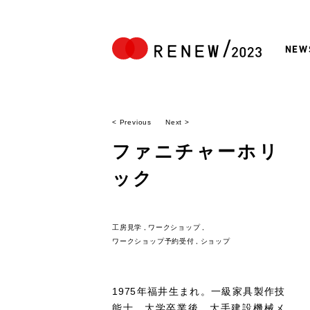
NEW
< Previous
Next >
ファニチャーホリ
ック
工房見学
ワークショップ
ワークショップ予約受付
ショップ
1975年福井生まれ。一級家具製作技
能士。大学卒業後、大手建設機械メ