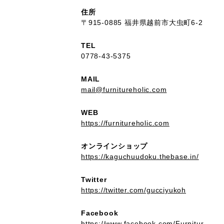
住所
〒915-0885 福井県越前市大虫町6-2
TEL
0778-43-5375
MAIL
mail@furnitureholic.com
WEB
https://furnitureholic.com
オンラインショップ
https://kaguchuudoku.thebase.in/
Twitter
https://twitter.com/gucciyukoh
Facebook
https://www.facebook.com/Furnitur