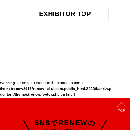
EXHIBITOR TOP
Warning
: Undefined variable $template_name in
/home/renew2015/renew-fukui.com/public_html/2023/kanri/wp-
content/themes/renew/footer.php
on line
6
SNSでRENEWの