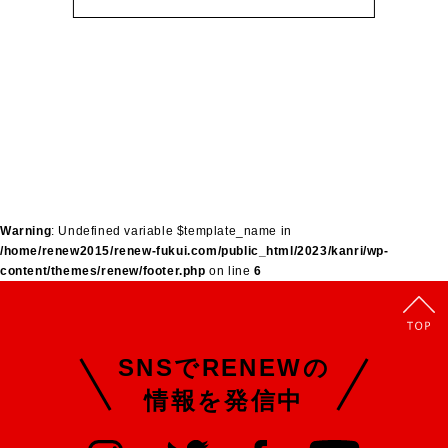
Warning
: Undefined variable $template_name in
/home/renew2015/renew-fukui.com/public_html/2023/kanri/wp-
content/themes/renew/footer.php
on line
6
SNSでRENEWの
情報を発信中