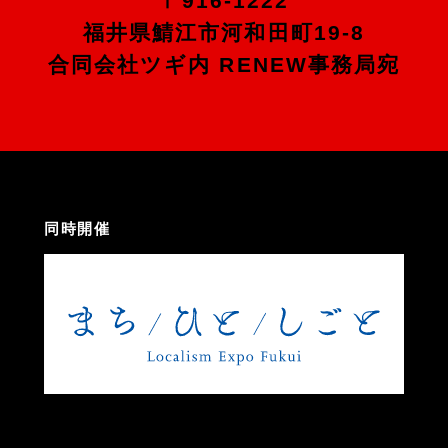
〒916-1222
福井県鯖江市河和田町19-8
合同会社ツギ内 RENEW事務局宛
同時開催