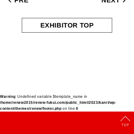
PRE
NEXT
EXHIBITOR TOP
Warning
: Undefined variable $template_name in
/home/renew2015/renew-fukui.com/public_html/2023/kanri/wp-
content/themes/renew/footer.php
on line
6